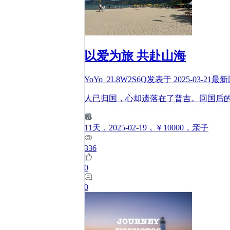
以爱为旅 共赴山海
YoYo_2L8W2S6Q
发表于
2025-03-21
最新
人已归国，心却遗落在了普吉。回国后
11
天
，2025-02-19
，￥10000
，亲子
336
0
0