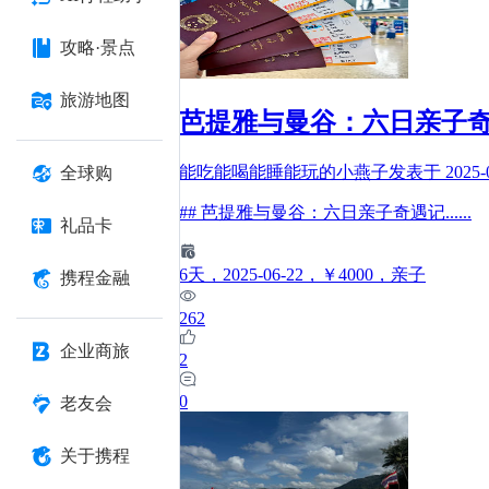
攻略·景点
旅游地图
芭提雅与曼谷：六日亲子
能吃能喝能睡能玩的小燕子
发表于
2025-
全球购
## 芭提雅与曼谷：六日亲子奇遇记
......
礼品卡
6
天
，2025-06-22
，￥4000
，亲子
携程金融
262
企业商旅
2
0
老友会
关于携程