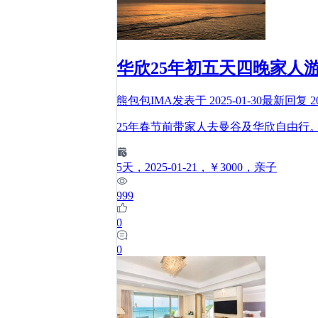
华欣25年初五天四晚家人
熊包包IMA
发表于
2025-01-30
最新回复
2
25年春节前带家人去曼谷及华欣自由行
5
天
，2025-01-21
，￥3000
，亲子
999
0
0