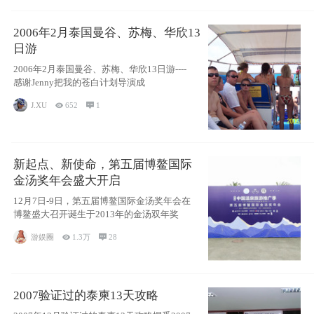
2006年2月泰国曼谷、苏梅、华欣13
日游
2006年2月泰国曼谷、苏梅、华欣13日游----
感谢Jenny把我的苍白计划导演成
J.XU

652

1
新起点、新使命，第五届博鳌国际
金汤奖年会盛大开启
12月7日-9日，第五届博鳌国际金汤奖年会在
博鳌盛大召开诞生于2013年的金汤双年奖
游娱圈

1.3万

28
2007验证过的泰柬13天攻略