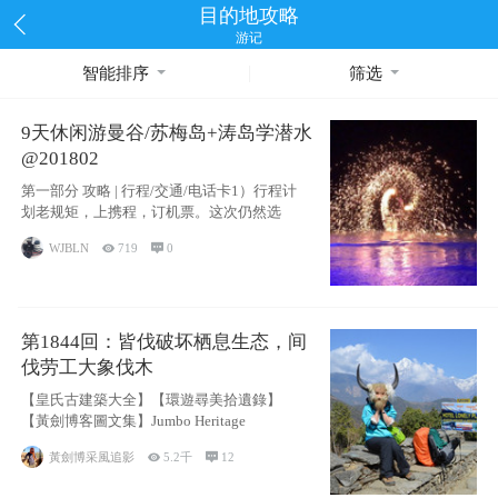
目的地攻略
游记
智能排序
筛选
9天休闲游曼谷/苏梅岛+涛岛学潜水
@201802
第一部分 攻略 | 行程/交通/电话卡1）行程计
划老规矩，上携程，订机票。这次仍然选
WJBLN

719

0
第1844回：皆伐破坏栖息生态，间
伐劳工大象伐木
【皇氏古建築大全】【環遊尋美拾遺錄】
【黃劍博客圖文集】Jumbo Heritage
黃劍博采風追影

5.2千

12