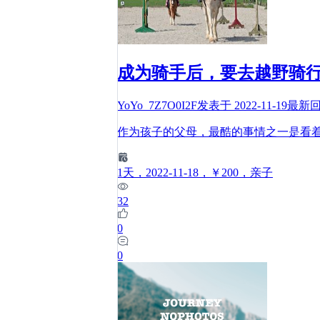
成为骑手后，要去越野骑行
YoYo_7Z7O0I2F
发表于
2022-11-19
最新
作为孩子的父母，最酷的事情之一是看
1
天
，2022-11-18
，￥200
，亲子
32
0
0