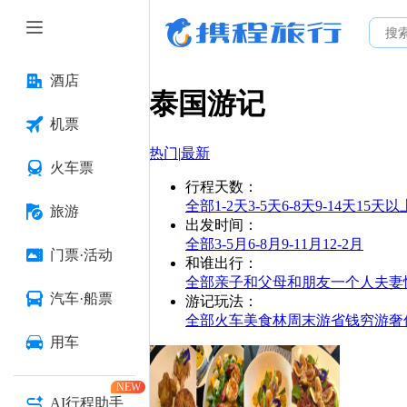
酒店
泰国
游记
机票
热门
|
最新
火车票
行程天数
：
全部
1-2天
3-5天
6-8天
9-14天
15天以
旅游
出发时间
：
全部
3-5月
6-8月
9-11月
12-2月
门票·活动
和谁出行
：
全部
亲子
和父母
和朋友
一个人
夫妻
汽车·船票
游记玩法
：
全部
火车
美食林
周末游
省钱
穷游
奢
用车
NEW
AI行程助手