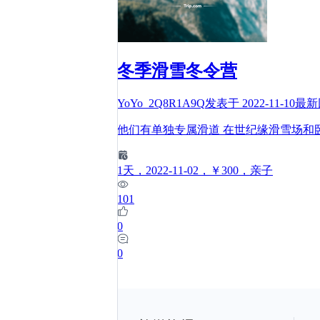
冬季滑雪冬令营
YoYo_2Q8R1A9Q
发表于
2022-11-10
最新
他们有单独专属滑道 在世纪缘滑雪场和卧
1
天
，2022-11-02
，￥300
，亲子
101
0
0