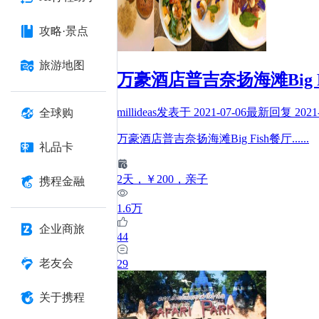
攻略·景点
旅游地图
万豪酒店普吉奈扬海滩Big F
millideas
发表于
2021-07-06
最新回复
2021
全球购
万豪酒店普吉奈扬海滩Big Fish餐厅
......
礼品卡
2
天
，￥200
，亲子
携程金融
1.6万
企业商旅
44
老友会
29
关于携程