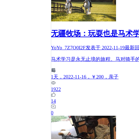
无疆牧场：玩耍也是马术
YoYo_7Z7O0I2F
发表于
2022-11-19
最新
马术学习是永无止境的旅程。马对骑手
1
天
，2022-11-16
，￥200
，亲子
1922
14
0