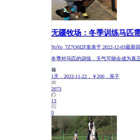
无疆牧场：冬季训练马匹
YoYo_7Z7O0I2F
发表于
2022-12-03
最新
冬季对马匹的训练，天气可能会成为真
1
天
，2022-11-22
，￥200
，亲子
2073
13
0