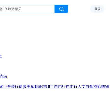
登录
上
情侣
侈
小资
骑行
徒步
美食
邮轮
跟团
半自由行
自由行
人文
自驾
摄影
购物