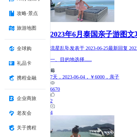
攻略·景点
旅游地图
2023年6月泰国亲子游
流星乱坠
发表于
2023-06-25
最新回复
202
全球购
一、目的地选择
......
礼品卡
7
天
，2023-06-04
，￥6000
，亲子
携程金融
6670
企业商旅
2
4
老友会
关于携程