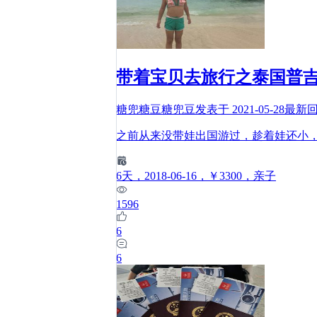
带着宝贝去旅行之泰国普
糖兜糖豆糖兜豆
发表于
2021-05-28
最新
之前从来没带娃出国游过，趁着娃还小
6
天
，2018-06-16
，￥3300
，亲子
1596
6
6