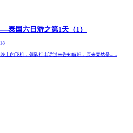
—泰国六日游之第1天（1）
-18
是晚上的飞机，领队打电话过来告知航班，原来竟然是
......