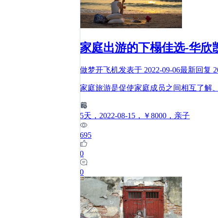
家庭出游的下榻佳选-华欣
做梦开飞机
发表于
2022-09-06
最新回复
2
家庭旅游是促使家庭成员之间相互了解
5
天
，2022-08-15
，￥8000
，亲子
695
0
0