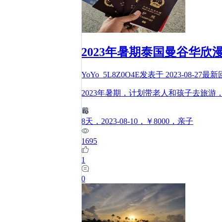
2023年暑期泰国曼谷华欣
YoYo_5L8Z0O4E
发表于
2023-08-27
最新
2023年暑期，计划带老人和孩子去旅
8
天
，2023-08-10
，￥8000
，亲子
1695
1
0