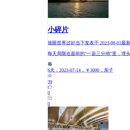
小碎片
放眼世界过好当下
发表于
2023-08-01
最
每天局限在面前的“一亩三分地”里，埋
6
天
，2023-07-14
，￥3000
，亲子
39
0
0