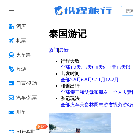
酒店
泰国
游记
机票
热门
|
最新
火车票
行程天数
：
全部
1-2天
3-5天
6-8天
9-14天
15天以
旅游
出发时间
：
全部
3-5月
6-8月
9-11月
12-2月
门票·活动
和谁出行
：
全部
亲子
和父母
和朋友
一个人
夫妻
汽车·船票
游记玩法
：
全部
火车
美食林
周末游
省钱
穷游
奢
用车
NEW
AI行程助手