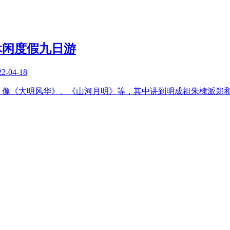
休闲度假九日游
22-04-18
，像《大明风华》、《山河月明》等，其中讲到明成祖朱棣派郑