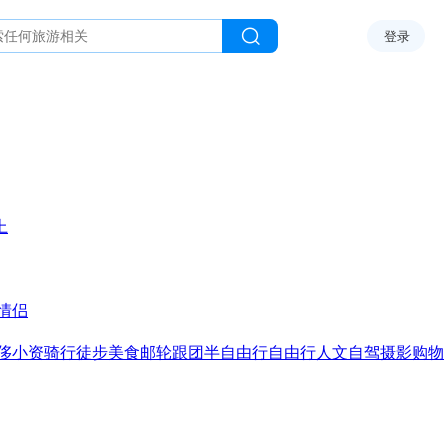
登录
上
情侣
侈
小资
骑行
徒步
美食
邮轮
跟团
半自由行
自由行
人文
自驾
摄影
购物