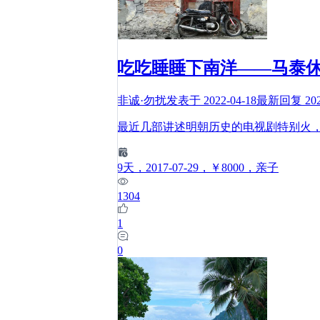
吃吃睡睡下南洋——马泰
非诚·勿扰
发表于
2022-04-18
最新回复
20
最近几部讲述明朝历史的电视剧特别火
9
天
，2017-07-29
，￥8000
，亲子
1304
1
0