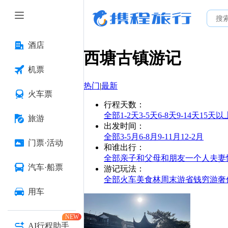
酒店
西塘古镇
游记
机票
热门
|
最新
火车票
行程天数
：
全部
1-2天
3-5天
6-8天
9-14天
15天以
旅游
出发时间
：
全部
3-5月
6-8月
9-11月
12-2月
门票·活动
和谁出行
：
全部
亲子
和父母
和朋友
一个人
夫妻
汽车·船票
游记玩法
：
全部
火车
美食林
周末游
省钱
穷游
奢
用车
NEW
AI行程助手