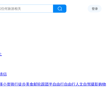
登录
上
情侣
侈
小资
骑行
徒步
美食
邮轮
跟团
半自由行
自由行
人文
自驾
摄影
购物