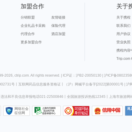
加盟合作
关于
分销联盟
友情链接
关于携程
企业礼品卡采购
保险代理
联系我们
代理合作
酒店加盟
用户协议
更多加盟合作
营业执照
携程内容
Trip.com
99-
2026
,
ctrip.com
. All rights reserved. |
ICP证：沪B2-20050130
|
沪ICP备0802358
02731号
丨
互联网药品信息服务资格证
丨
（沪）网械平台备字[2022]第00001号
|
沪网
违法和不良信息举报电话021-22500846
丨
全国旅游投诉热线12345
丨
上海市旅游网
网络社会
征信网