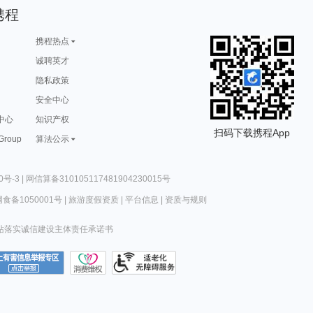
携程
携程热点
诚聘英才
隐私政策
安全中心
中心
知识产权
扫码下载携程App
 Group
算法公示
0号-3
|
网信算备310105117481904230015号
食备1050001号
|
旅游度假资质
|
平台信息
|
资质与规则
站落实诚信建设主体责任承诺书