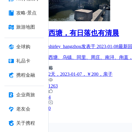
攻略·景点
旅游地图
西塘，有日落也有清晨
shirley_hangzhou
发表于
2023-01-08
最新
全球购
西塘、乌镇、同里、周庄、南浔、甪直
礼品卡
2
天
，2023-01-07
，￥200
，亲子
携程金融
1263
企业商旅
4
0
老友会
关于携程