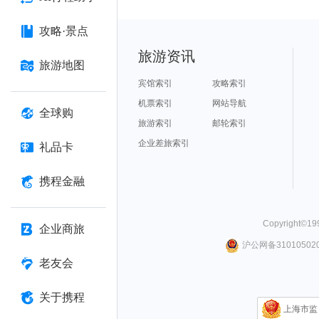
攻略·景点
旅游资讯
旅游地图
宾馆索引
攻略索引
机票索引
网站导航
全球购
旅游索引
邮轮索引
企业差旅索引
礼品卡
携程金融
Copyright©
19
企业商旅
沪公网备310105020
老友会
关于携程
上海市监