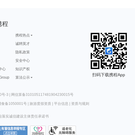
携程
携程热点
诚聘英才
隐私政策
安全中心
中心
知识产权
扫码下载携程App
 Group
算法公示
0号-3
|
网信算备310105117481904230015号
食备1050001号
|
旅游度假资质
|
平台信息
|
资质与规则
站落实诚信建设主体责任承诺书