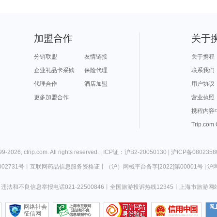
加盟合作
关于
分销联盟
友情链接
关于携程
企业礼品卡采购
保险代理
联系我们
代理合作
酒店加盟
用户协议
更多加盟合作
营业执照
携程内容
Trip.com
99-
2026
,
ctrip.com
. All rights reserved. |
ICP证：沪B2-20050130
|
沪ICP备0802358
02731号
丨
互联网药品信息服务资格证
丨
（沪）网械平台备字[2022]第00001号
|
沪网
违法和不良信息举报电话021-22500846
丨
全国旅游投诉热线12345
丨
上海市旅游网
网络社会
征信网