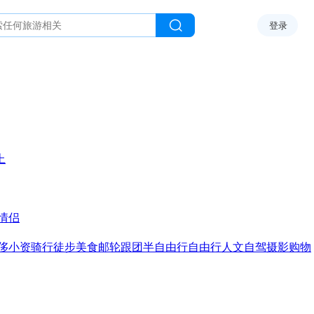
登录
上
情侣
侈
小资
骑行
徒步
美食
邮轮
跟团
半自由行
自由行
人文
自驾
摄影
购物