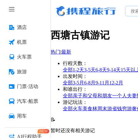
酒店
西塘古镇
游记
机票
热门
|
最新
火车票
行程天数
：
全部
1-2天
3-5天
6-8天
9-14天
15天以
旅游
出发时间
：
全部
3-5月
6-8月
9-11月
12-2月
门票·活动
和谁出行
：
全部
亲子
和父母
和朋友
一个人
夫妻
汽车·船票
游记玩法
：
全部
火车
美食林
周末游
省钱
穷游
奢
用车
📝
暂时还没有相关游记
NEW
AI行程助手