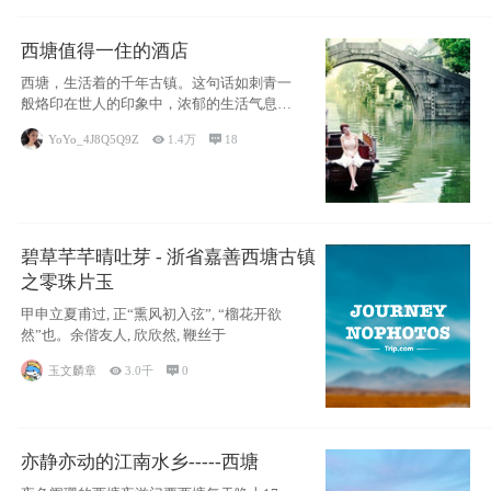
西塘值得一住的酒店
西塘，生活着的千年古镇。这句话如刺青一
般烙印在世人的印象中，浓郁的生活气息，
小桥流水
YoYo_4J8Q5Q9Z

1.4万

18
碧草芊芊晴吐芽 - 浙省嘉善西塘古镇
之零珠片玉
甲申立夏甫过, 正“熏风初入弦”, “榴花开欲
然”也。余偕友人, 欣欣然, 鞭丝于
玉文麟章

3.0千

0
亦静亦动的江南水乡-----西塘