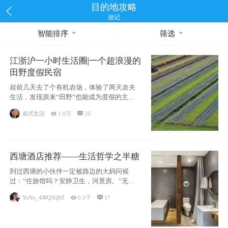
目的地攻略
游记
智能排序
筛选
江浙沪一小时生活圈|一个超浪漫的
田野度假民宿
叔前几天去了个有机农场，体验了两天农夫
生活，发现原来“田野”也能成为度假的主旋
律。江
叔式生活

1.0万

20
西塘酒店推荐——生活哲学之半糖
到过西塘的小伙伴一定被路边的大妈问候
过：“住旅馆吗？安静卫生，河景房。”无意
于厚今薄
YoYo_4J8Q5Q9Z

9.5千

17