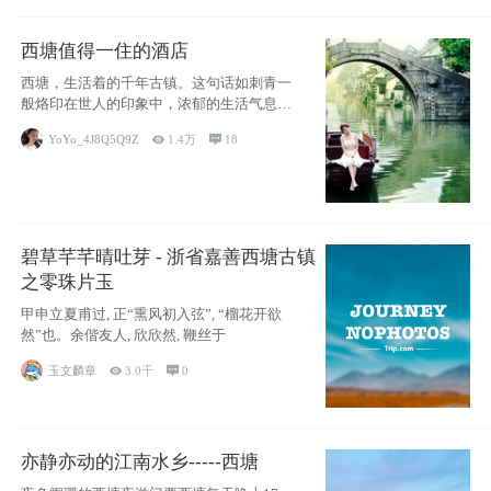
西塘值得一住的酒店
西塘，生活着的千年古镇。这句话如刺青一
般烙印在世人的印象中，浓郁的生活气息，
小桥流水
YoYo_4J8Q5Q9Z

1.4万

18
碧草芊芊晴吐芽 - 浙省嘉善西塘古镇
之零珠片玉
甲申立夏甫过, 正“熏风初入弦”, “榴花开欲
然”也。余偕友人, 欣欣然, 鞭丝于
玉文麟章

3.0千

0
亦静亦动的江南水乡-----西塘