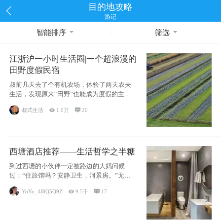
目的地攻略
游记
智能排序
筛选
江浙沪一小时生活圈|一个超浪漫的
田野度假民宿
叔前几天去了个有机农场，体验了两天农夫
生活，发现原来“田野”也能成为度假的主旋
律。江
叔式生活

1.0万

20
西塘酒店推荐——生活哲学之半糖
到过西塘的小伙伴一定被路边的大妈问候
过：“住旅馆吗？安静卫生，河景房。”无意
于厚今薄
YoYo_4J8Q5Q9Z

9.5千

17