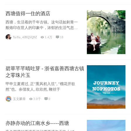
西塘值得一住的酒店
西塘，生活着的千年古镇。这句话如刺青一
般烙印在世人的印象中，浓郁的生活气息，
小桥流水
YoYo_4J8Q5Q9Z

1.4万

18
碧草芊芊晴吐芽 - 浙省嘉善西塘古镇
之零珠片玉
甲申立夏甫过, 正“熏风初入弦”, “榴花开欲
然”也。余偕友人, 欣欣然, 鞭丝于
玉文麟章

3.0千

0
亦静亦动的江南水乡-----西塘