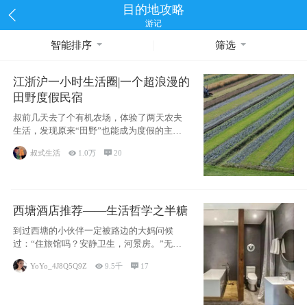
目的地攻略
游记
智能排序
筛选
江浙沪一小时生活圈|一个超浪漫的
田野度假民宿
叔前几天去了个有机农场，体验了两天农夫
生活，发现原来“田野”也能成为度假的主旋
律。江
叔式生活

1.0万

20
西塘酒店推荐——生活哲学之半糖
到过西塘的小伙伴一定被路边的大妈问候
过：“住旅馆吗？安静卫生，河景房。”无意
于厚今薄
YoYo_4J8Q5Q9Z

9.5千

17