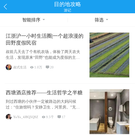
目的地攻略
游记
智能排序
筛选
江浙沪一小时生活圈|一个超浪漫的
田野度假民宿
叔前几天去了个有机农场，体验了两天农夫
生活，发现原来“田野”也能成为度假的主旋
律。江
叔式生活

1.0万

20
西塘酒店推荐——生活哲学之半糖
到过西塘的小伙伴一定被路边的大妈问候
过：“住旅馆吗？安静卫生，河景房。”无意
于厚今薄
YoYo_4J8Q5Q9Z

9.5千

17