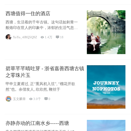
西塘值得一住的酒店
西塘，生活着的千年古镇。这句话如刺青一
般烙印在世人的印象中，浓郁的生活气息，
小桥流水
YoYo_4J8Q5Q9Z

1.4万

18
碧草芊芊晴吐芽 - 浙省嘉善西塘古镇
之零珠片玉
甲申立夏甫过, 正“熏风初入弦”, “榴花开欲
然”也。余偕友人, 欣欣然, 鞭丝于
玉文麟章

3.0千

0
亦静亦动的江南水乡-----西塘