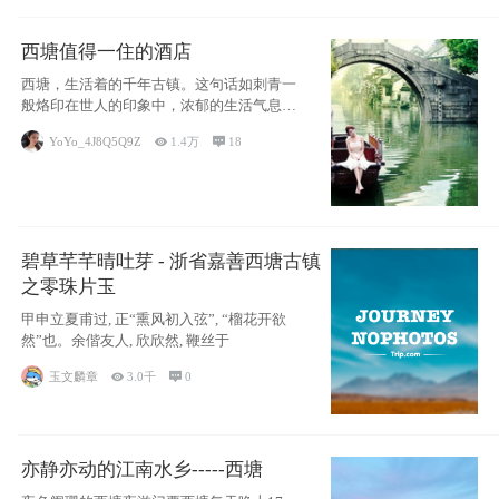
西塘值得一住的酒店
西塘，生活着的千年古镇。这句话如刺青一
般烙印在世人的印象中，浓郁的生活气息，
小桥流水
YoYo_4J8Q5Q9Z

1.4万

18
碧草芊芊晴吐芽 - 浙省嘉善西塘古镇
之零珠片玉
甲申立夏甫过, 正“熏风初入弦”, “榴花开欲
然”也。余偕友人, 欣欣然, 鞭丝于
玉文麟章

3.0千

0
亦静亦动的江南水乡-----西塘