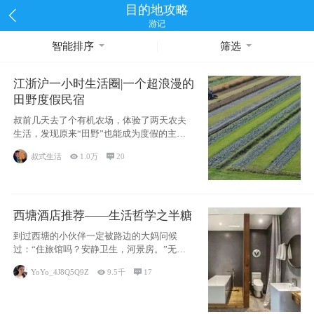
目的地攻略
游记
智能排序
筛选
江浙沪一小时生活圈|一个超浪漫的
田野度假民宿
叔前几天去了个有机农场，体验了两天农夫
生活，发现原来“田野”也能成为度假的主旋
律。江
叔式生活

1.0万

20
西塘酒店推荐——生活哲学之半糖
到过西塘的小伙伴一定被路边的大妈问候
过：“住旅馆吗？安静卫生，河景房。”无意
于厚今薄
YoYo_4J8Q5Q9Z

9.5千

17