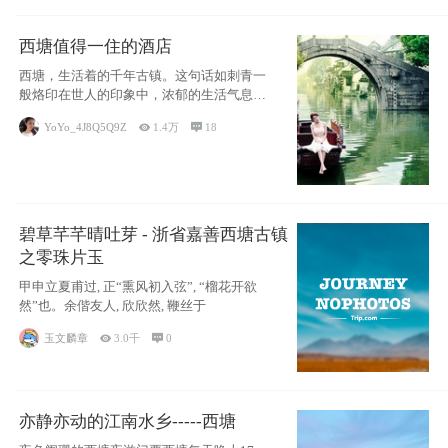
西塘值得一住的酒店
西塘，生活着的千年古镇。这句话如刺青一
般烙印在世人的印象中，浓郁的生活气息，
小桥流水
YoYo_4J8Q5Q9Z

1.4万

18
碧草芊芊晴吐芽 - 浙省嘉善西塘古镇
之零珠片玉
甲申立夏甫过, 正“熏风初入弦”, “榴花开欲
然”也。余偕友人, 欣欣然, 鞭丝于
玉文麟章

3.0千

0
亦静亦动的江南水乡-----西塘