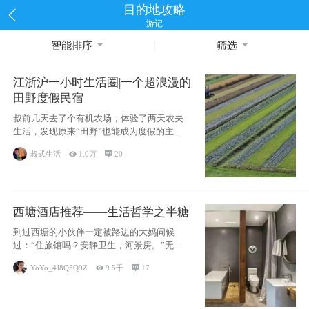
目的地攻略
游记
智能排序
筛选
江浙沪一小时生活圈|一个超浪漫的
田野度假民宿
叔前几天去了个有机农场，体验了两天农夫
生活，发现原来“田野”也能成为度假的主旋
律。江
叔式生活

1.0万

20
西塘酒店推荐——生活哲学之半糖
到过西塘的小伙伴一定被路边的大妈问候
过：“住旅馆吗？安静卫生，河景房。”无意
于厚今薄
YoYo_4J8Q5Q9Z

9.5千

17