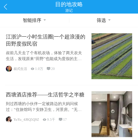
目的地攻略
游记
智能排序
筛选
江浙沪一小时生活圈|一个超浪漫的
田野度假民宿
叔前几天去了个有机农场，体验了两天农夫
生活，发现原来“田野”也能成为度假的主旋
律。江
叔式生活

1.0万

20
西塘酒店推荐——生活哲学之半糖
到过西塘的小伙伴一定被路边的大妈问候
过：“住旅馆吗？安静卫生，河景房。”无意
于厚今薄
YoYo_4J8Q5Q9Z

9.5千

17