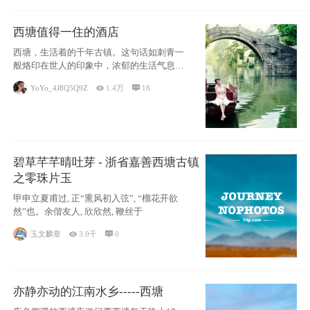
西塘值得一住的酒店
西塘，生活着的千年古镇。这句话如刺青一
般烙印在世人的印象中，浓郁的生活气息，
小桥流水
YoYo_4J8Q5Q9Z

1.4万

18
碧草芊芊晴吐芽 - 浙省嘉善西塘古镇
之零珠片玉
甲申立夏甫过, 正“熏风初入弦”, “榴花开欲
然”也。余偕友人, 欣欣然, 鞭丝于
玉文麟章

3.0千

0
亦静亦动的江南水乡-----西塘