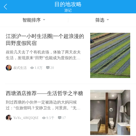
目的地攻略
游记
智能排序
筛选
江浙沪一小时生活圈|一个超浪漫的
田野度假民宿
叔前几天去了个有机农场，体验了两天农夫
生活，发现原来“田野”也能成为度假的主旋
律。江
叔式生活

1.0万

20
西塘酒店推荐——生活哲学之半糖
到过西塘的小伙伴一定被路边的大妈问候
过：“住旅馆吗？安静卫生，河景房。”无意
于厚今薄
YoYo_4J8Q5Q9Z

9.5千

17