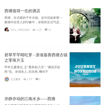
西塘值得一住的酒店
西塘，生活着的千年古镇。这句话如刺青一
般烙印在世人的印象中，浓郁的生活气息，
小桥流水
YoYo_4J8Q5Q9Z

1.4万

18
碧草芊芊晴吐芽 - 浙省嘉善西塘古镇
之零珠片玉
甲申立夏甫过, 正“熏风初入弦”, “榴花开欲
然”也。余偕友人, 欣欣然, 鞭丝于
玉文麟章

3.0千

0
亦静亦动的江南水乡-----西塘