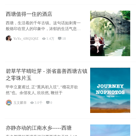
西塘值得一住的酒店
西塘，生活着的千年古镇。这句话如刺青一
般烙印在世人的印象中，浓郁的生活气息，
小桥流水
YoYo_4J8Q5Q9Z

1.4万

18
碧草芊芊晴吐芽 - 浙省嘉善西塘古镇
之零珠片玉
甲申立夏甫过, 正“熏风初入弦”, “榴花开欲
然”也。余偕友人, 欣欣然, 鞭丝于
玉文麟章

3.0千

0
亦静亦动的江南水乡-----西塘