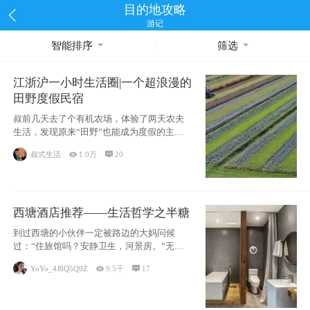
目的地攻略
游记
智能排序
筛选
江浙沪一小时生活圈|一个超浪漫的
田野度假民宿
叔前几天去了个有机农场，体验了两天农夫
生活，发现原来“田野”也能成为度假的主旋
律。江
叔式生活

1.0万

20
西塘酒店推荐——生活哲学之半糖
到过西塘的小伙伴一定被路边的大妈问候
过：“住旅馆吗？安静卫生，河景房。”无意
于厚今薄
YoYo_4J8Q5Q9Z

9.5千

17