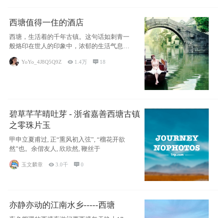
西塘值得一住的酒店
西塘，生活着的千年古镇。这句话如刺青一
般烙印在世人的印象中，浓郁的生活气息，
小桥流水
YoYo_4J8Q5Q9Z

1.4万

18
碧草芊芊晴吐芽 - 浙省嘉善西塘古镇
之零珠片玉
甲申立夏甫过, 正“熏风初入弦”, “榴花开欲
然”也。余偕友人, 欣欣然, 鞭丝于
玉文麟章

3.0千

0
亦静亦动的江南水乡-----西塘