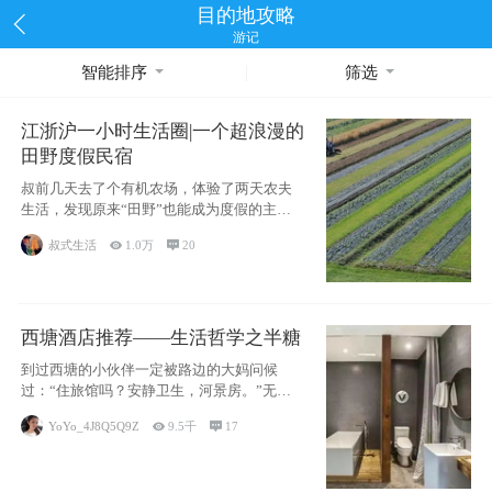
目的地攻略
游记
智能排序
筛选
江浙沪一小时生活圈|一个超浪漫的
田野度假民宿
叔前几天去了个有机农场，体验了两天农夫
生活，发现原来“田野”也能成为度假的主旋
律。江
叔式生活

1.0万

20
西塘酒店推荐——生活哲学之半糖
到过西塘的小伙伴一定被路边的大妈问候
过：“住旅馆吗？安静卫生，河景房。”无意
于厚今薄
YoYo_4J8Q5Q9Z

9.5千

17