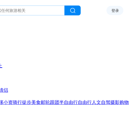
登录
上
情侣
侈
小资
骑行
徒步
美食
邮轮
跟团
半自由行
自由行
人文
自驾
摄影
购物