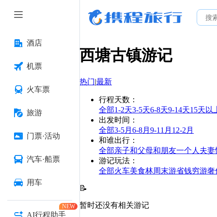
酒店
西塘古镇
游记
机票
热门
|
最新
火车票
行程天数
：
全部
1-2天
3-5天
6-8天
9-14天
15天以
旅游
出发时间
：
全部
3-5月
6-8月
9-11月
12-2月
门票·活动
和谁出行
：
全部
亲子
和父母
和朋友
一个人
夫妻
汽车·船票
游记玩法
：
全部
火车
美食林
周末游
省钱
穷游
奢
用车
📝
暂时还没有相关游记
NEW
AI行程助手