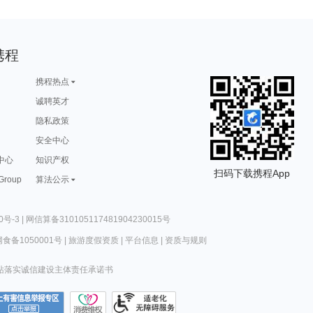
携程
携程热点
诚聘英才
隐私政策
安全中心
中心
知识产权
扫码下载携程App
 Group
算法公示
0号-3
|
网信算备310105117481904230015号
食备1050001号
|
旅游度假资质
|
平台信息
|
资质与规则
站落实诚信建设主体责任承诺书