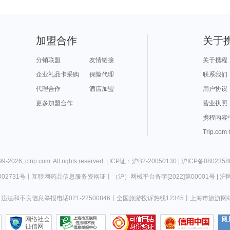
加盟合作
关于
分销联盟
友情链接
关于携程
企业礼品卡采购
保险代理
联系我们
代理合作
酒店加盟
用户协议
更多加盟合作
营业执照
携程内容
Trip.com
99-
2026
,
ctrip.com
. All rights reserved. |
ICP证：沪B2-20050130
|
沪ICP备0802358
02731号
丨
互联网药品信息服务资格证
丨
（沪）网械平台备字[2022]第00001号
|
沪网
违法和不良信息举报电话021-22500846
丨
全国旅游投诉热线12345
丨
上海市旅游网
网络社会
征信网