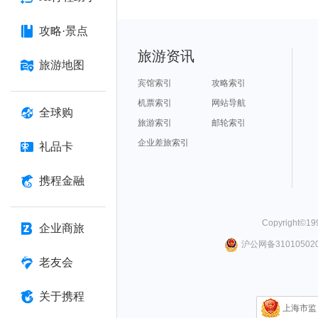
攻略·景点
旅游资讯
旅游地图
宾馆索引
攻略索引
机票索引
网站导航
全球购
旅游索引
邮轮索引
企业差旅索引
礼品卡
携程金融
Copyright©
19
企业商旅
沪公网备310105020
老友会
关于携程
上海市监