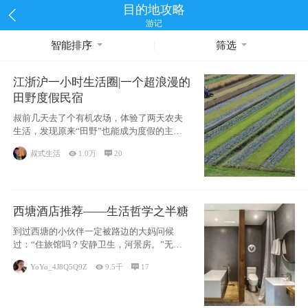
目的地攻略
游记
智能排序
筛选
江浙沪一小时生活圈|一个超浪漫的
田野度假民宿
叔前几天去了个有机农场，体验了两天农夫
生活，发现原来“田野”也能成为度假的主旋
律。江
叔式生活

1.0万

20
西塘酒店推荐——生活哲学之半糖
到过西塘的小伙伴一定被路边的大妈问候
过：“住旅馆吗？安静卫生，河景房。”无意
于厚今薄
YoYo_4J8Q5Q9Z

9.5千

17