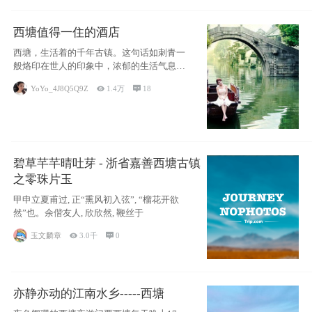
西塘值得一住的酒店
西塘，生活着的千年古镇。这句话如刺青一
般烙印在世人的印象中，浓郁的生活气息，
小桥流水
YoYo_4J8Q5Q9Z

1.4万

18
碧草芊芊晴吐芽 - 浙省嘉善西塘古镇
之零珠片玉
甲申立夏甫过, 正“熏风初入弦”, “榴花开欲
然”也。余偕友人, 欣欣然, 鞭丝于
玉文麟章

3.0千

0
亦静亦动的江南水乡-----西塘