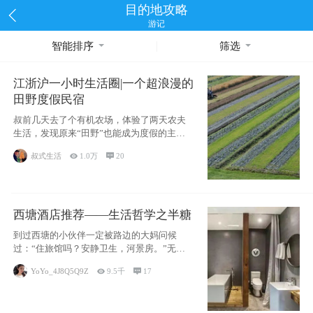
目的地攻略
游记
智能排序
筛选
江浙沪一小时生活圈|一个超浪漫的
田野度假民宿
叔前几天去了个有机农场，体验了两天农夫
生活，发现原来“田野”也能成为度假的主旋
律。江
叔式生活

1.0万

20
西塘酒店推荐——生活哲学之半糖
到过西塘的小伙伴一定被路边的大妈问候
过：“住旅馆吗？安静卫生，河景房。”无意
于厚今薄
YoYo_4J8Q5Q9Z

9.5千

17