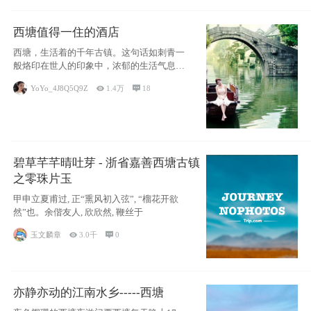
西塘值得一住的酒店
西塘，生活着的千年古镇。这句话如刺青一
般烙印在世人的印象中，浓郁的生活气息，
小桥流水
YoYo_4J8Q5Q9Z

1.4万

18
碧草芊芊晴吐芽 - 浙省嘉善西塘古镇
之零珠片玉
甲申立夏甫过, 正“熏风初入弦”, “榴花开欲
然”也。余偕友人, 欣欣然, 鞭丝于
玉文麟章

3.0千

0
亦静亦动的江南水乡-----西塘