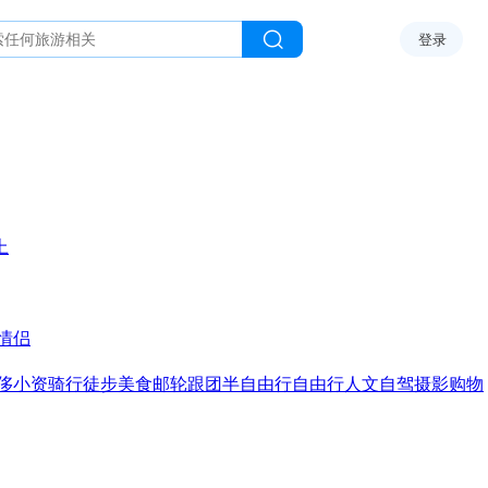
登录
上
情侣
侈
小资
骑行
徒步
美食
邮轮
跟团
半自由行
自由行
人文
自驾
摄影
购物