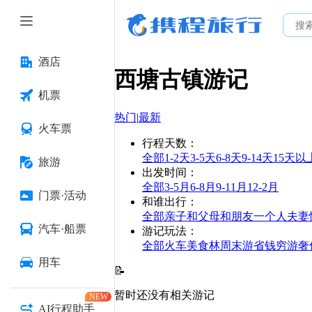
酒店
西塘古镇
游记
机票
热门
|
最新
火车票
行程天数
：
全部
1-2天
3-5天
6-8天
9-14天
15天以
旅游
出发时间
：
全部
3-5月
6-8月
9-11月
12-2月
门票·活动
和谁出行
：
全部
亲子
和父母
和朋友
一个人
夫妻
汽车·船票
游记玩法
：
全部
火车
美食林
周末游
省钱
穷游
奢
用车
📝
暂时还没有相关游记
NEW
AI行程助手