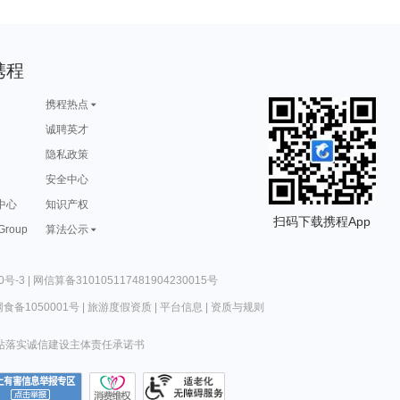
携程
携程热点
诚聘英才
隐私政策
安全中心
中心
知识产权
扫码下载携程App
 Group
算法公示
0号-3
|
网信算备310105117481904230015号
食备1050001号
|
旅游度假资质
|
平台信息
|
资质与规则
站落实诚信建设主体责任承诺书