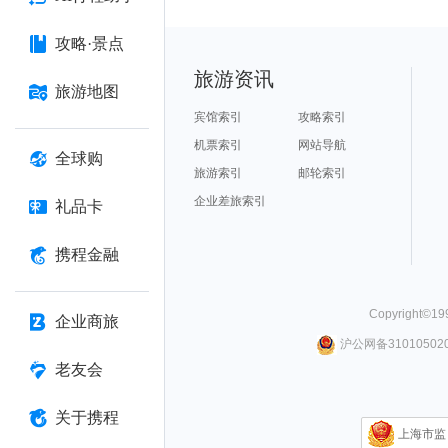
攻略·景点
旅游资讯
旅游地图
宾馆索引
攻略索引
机票索引
网站导航
全球购
旅游索引
邮轮索引
企业差旅索引
礼品卡
携程金融
Copyright©
19
企业商旅
沪公网备310105020
老友会
关于携程
上海市监