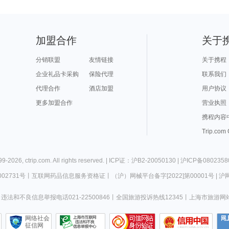
加盟合作
关于
分销联盟
友情链接
关于携程
企业礼品卡采购
保险代理
联系我们
代理合作
酒店加盟
用户协议
更多加盟合作
营业执照
携程内容
Trip.com
99-
2026
,
ctrip.com
. All rights reserved. |
ICP证：沪B2-20050130
|
沪ICP备0802358
02731号
丨
互联网药品信息服务资格证
丨
（沪）网械平台备字[2022]第00001号
|
沪网
违法和不良信息举报电话021-22500846
丨
全国旅游投诉热线12345
丨
上海市旅游网
网络社会
征信网