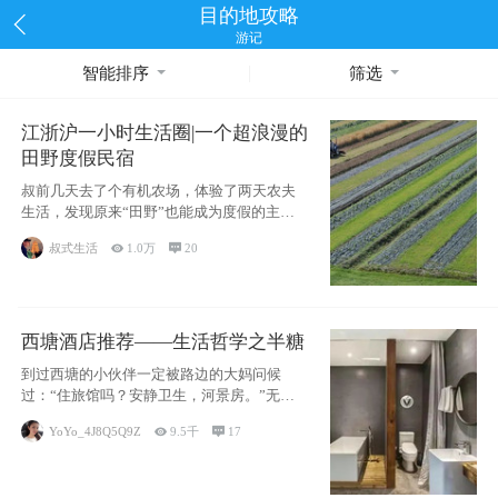
目的地攻略
游记
智能排序
筛选
江浙沪一小时生活圈|一个超浪漫的
田野度假民宿
叔前几天去了个有机农场，体验了两天农夫
生活，发现原来“田野”也能成为度假的主旋
律。江
叔式生活

1.0万

20
西塘酒店推荐——生活哲学之半糖
到过西塘的小伙伴一定被路边的大妈问候
过：“住旅馆吗？安静卫生，河景房。”无意
于厚今薄
YoYo_4J8Q5Q9Z

9.5千

17