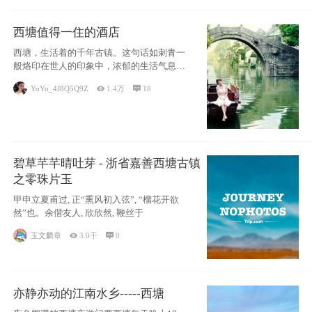
西塘值得一住的酒店
西塘，生活着的千年古镇。这句话如刺青一
般烙印在世人的印象中，浓郁的生活气息，
小桥流水
YoYo_4J8Q5Q9Z

1.4万

18
碧草芊芊晴吐芽 - 浙省嘉善西塘古镇
之零珠片玉
甲申立夏甫过, 正“熏风初入弦”, “榴花开欲
然”也。余偕友人, 欣欣然, 鞭丝于
玉文麟章

3.0千

0
亦静亦动的江南水乡-----西塘