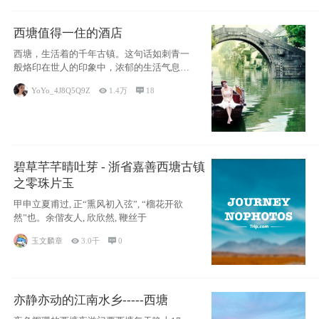
西塘值得一住的酒店
西塘，生活着的千年古镇。这句话如刺青一
般烙印在世人的印象中，浓郁的生活气息，
小桥流水
YoYo_4J8Q5Q9Z

1.4万

18
碧草芊芊晴吐芽 - 浙省嘉善西塘古镇
之零珠片玉
甲申立夏甫过, 正“熏风初入弦”, “榴花开欲
然”也。余偕友人, 欣欣然, 鞭丝于
玉文麟章

3.0千

0
亦静亦动的江南水乡-----西塘