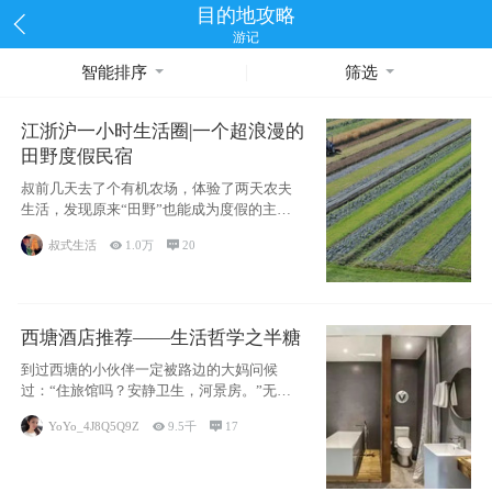
目的地攻略
游记
智能排序
筛选
江浙沪一小时生活圈|一个超浪漫的
田野度假民宿
叔前几天去了个有机农场，体验了两天农夫
生活，发现原来“田野”也能成为度假的主旋
律。江
叔式生活

1.0万

20
西塘酒店推荐——生活哲学之半糖
到过西塘的小伙伴一定被路边的大妈问候
过：“住旅馆吗？安静卫生，河景房。”无意
于厚今薄
YoYo_4J8Q5Q9Z

9.5千

17