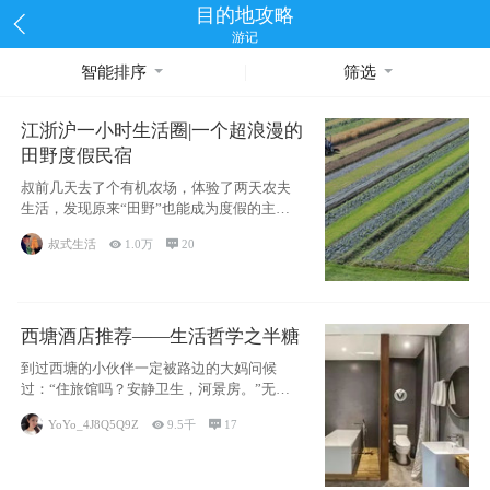
目的地攻略
游记
智能排序
筛选
江浙沪一小时生活圈|一个超浪漫的
田野度假民宿
叔前几天去了个有机农场，体验了两天农夫
生活，发现原来“田野”也能成为度假的主旋
律。江
叔式生活

1.0万

20
西塘酒店推荐——生活哲学之半糖
到过西塘的小伙伴一定被路边的大妈问候
过：“住旅馆吗？安静卫生，河景房。”无意
于厚今薄
YoYo_4J8Q5Q9Z

9.5千

17