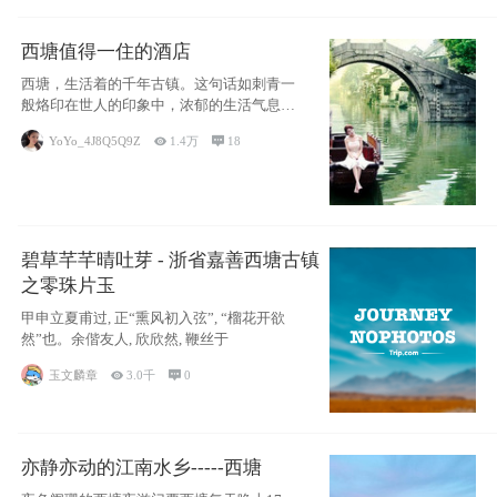
西塘值得一住的酒店
西塘，生活着的千年古镇。这句话如刺青一
般烙印在世人的印象中，浓郁的生活气息，
小桥流水
YoYo_4J8Q5Q9Z

1.4万

18
碧草芊芊晴吐芽 - 浙省嘉善西塘古镇
之零珠片玉
甲申立夏甫过, 正“熏风初入弦”, “榴花开欲
然”也。余偕友人, 欣欣然, 鞭丝于
玉文麟章

3.0千

0
亦静亦动的江南水乡-----西塘