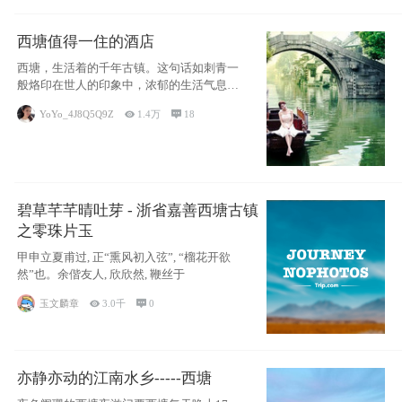
西塘值得一住的酒店
西塘，生活着的千年古镇。这句话如刺青一
般烙印在世人的印象中，浓郁的生活气息，
小桥流水
YoYo_4J8Q5Q9Z

1.4万

18
碧草芊芊晴吐芽 - 浙省嘉善西塘古镇
之零珠片玉
甲申立夏甫过, 正“熏风初入弦”, “榴花开欲
然”也。余偕友人, 欣欣然, 鞭丝于
玉文麟章

3.0千

0
亦静亦动的江南水乡-----西塘