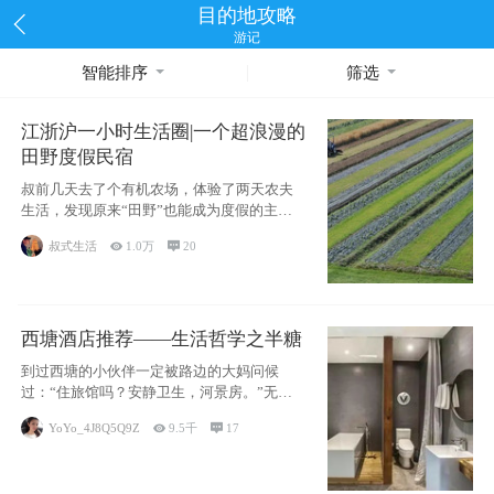
目的地攻略
游记
智能排序
筛选
江浙沪一小时生活圈|一个超浪漫的
田野度假民宿
叔前几天去了个有机农场，体验了两天农夫
生活，发现原来“田野”也能成为度假的主旋
律。江
叔式生活

1.0万

20
西塘酒店推荐——生活哲学之半糖
到过西塘的小伙伴一定被路边的大妈问候
过：“住旅馆吗？安静卫生，河景房。”无意
于厚今薄
YoYo_4J8Q5Q9Z

9.5千

17