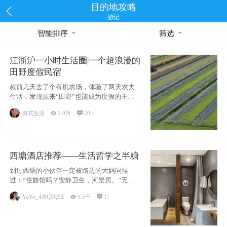
目的地攻略
游记
智能排序
筛选
江浙沪一小时生活圈|一个超浪漫的
田野度假民宿
叔前几天去了个有机农场，体验了两天农夫
生活，发现原来“田野”也能成为度假的主旋
律。江
叔式生活

1.0万

20
西塘酒店推荐——生活哲学之半糖
到过西塘的小伙伴一定被路边的大妈问候
过：“住旅馆吗？安静卫生，河景房。”无意
于厚今薄
YoYo_4J8Q5Q9Z

9.5千

17