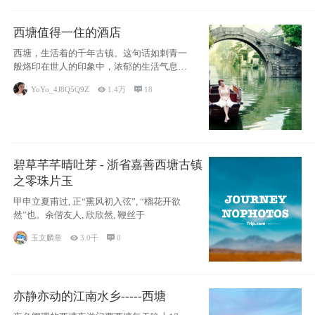
西塘值得一住的酒店
西塘，生活着的千年古镇。这句话如刺青一
般烙印在世人的印象中，浓郁的生活气息，
小桥流水
YoYo_4J8Q5Q9Z

1.4万

18
碧草芊芊晴吐芽 - 浙省嘉善西塘古镇
之零珠片玉
甲申立夏甫过, 正“熏风初入弦”, “榴花开欲
然”也。余偕友人, 欣欣然, 鞭丝于
玉文麟章

3.0千

0
亦静亦动的江南水乡-----西塘