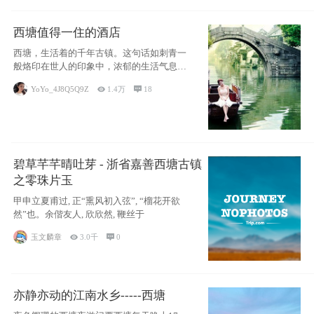
西塘值得一住的酒店
西塘，生活着的千年古镇。这句话如刺青一
般烙印在世人的印象中，浓郁的生活气息，
小桥流水
YoYo_4J8Q5Q9Z

1.4万

18
碧草芊芊晴吐芽 - 浙省嘉善西塘古镇
之零珠片玉
甲申立夏甫过, 正“熏风初入弦”, “榴花开欲
然”也。余偕友人, 欣欣然, 鞭丝于
玉文麟章

3.0千

0
亦静亦动的江南水乡-----西塘