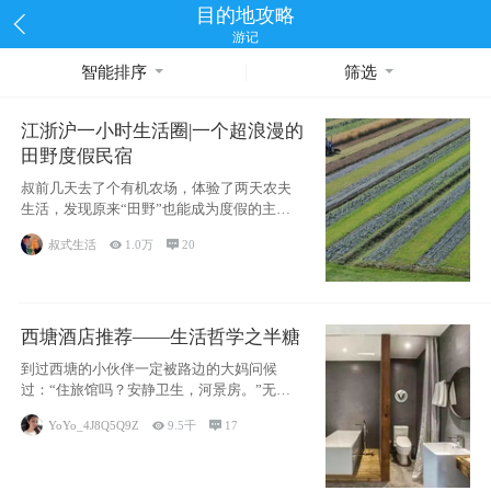
目的地攻略
游记
智能排序
筛选
江浙沪一小时生活圈|一个超浪漫的
田野度假民宿
叔前几天去了个有机农场，体验了两天农夫
生活，发现原来“田野”也能成为度假的主旋
律。江
叔式生活

1.0万

20
西塘酒店推荐——生活哲学之半糖
到过西塘的小伙伴一定被路边的大妈问候
过：“住旅馆吗？安静卫生，河景房。”无意
于厚今薄
YoYo_4J8Q5Q9Z

9.5千

17