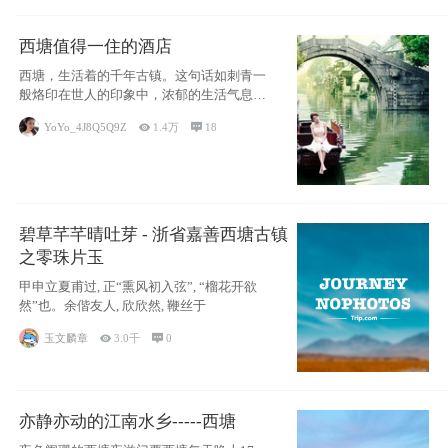
西塘值得一住的酒店
西塘，生活着的千年古镇。这句话如刺青一
般烙印在世人的印象中，浓郁的生活气息，
小桥流水
YoYo_4J8Q5Q9Z

1.4万

18
碧草芊芊晴吐芽 - 浙省嘉善西塘古镇
之零珠片玉
甲申立夏甫过, 正“熏风初入弦”, “榴花开欲
然”也。余偕友人, 欣欣然, 鞭丝于
玉文麟章

3.0千

0
亦静亦动的江南水乡-----西塘