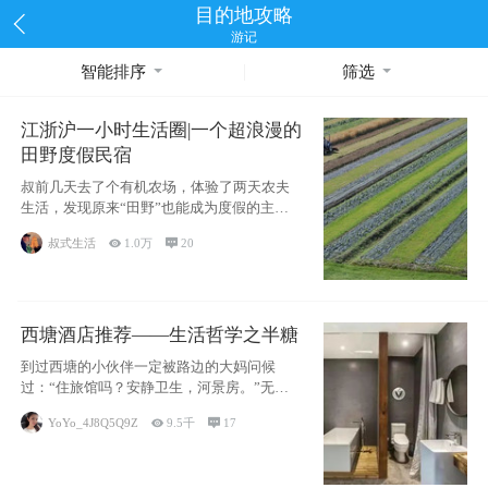
目的地攻略
游记
智能排序
筛选
江浙沪一小时生活圈|一个超浪漫的
田野度假民宿
叔前几天去了个有机农场，体验了两天农夫
生活，发现原来“田野”也能成为度假的主旋
律。江
叔式生活

1.0万

20
西塘酒店推荐——生活哲学之半糖
到过西塘的小伙伴一定被路边的大妈问候
过：“住旅馆吗？安静卫生，河景房。”无意
于厚今薄
YoYo_4J8Q5Q9Z

9.5千

17