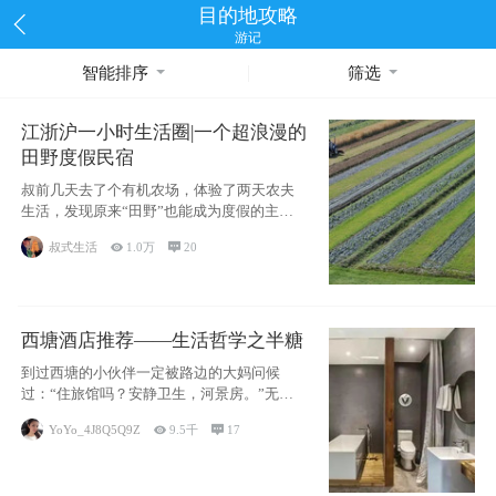
目的地攻略
游记
智能排序
筛选
江浙沪一小时生活圈|一个超浪漫的
田野度假民宿
叔前几天去了个有机农场，体验了两天农夫
生活，发现原来“田野”也能成为度假的主旋
律。江
叔式生活

1.0万

20
西塘酒店推荐——生活哲学之半糖
到过西塘的小伙伴一定被路边的大妈问候
过：“住旅馆吗？安静卫生，河景房。”无意
于厚今薄
YoYo_4J8Q5Q9Z

9.5千

17