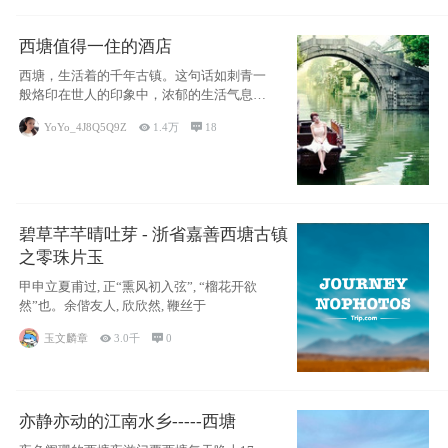
西塘值得一住的酒店
西塘，生活着的千年古镇。这句话如刺青一
般烙印在世人的印象中，浓郁的生活气息，
小桥流水
YoYo_4J8Q5Q9Z

1.4万

18
碧草芊芊晴吐芽 - 浙省嘉善西塘古镇
之零珠片玉
甲申立夏甫过, 正“熏风初入弦”, “榴花开欲
然”也。余偕友人, 欣欣然, 鞭丝于
玉文麟章

3.0千

0
亦静亦动的江南水乡-----西塘