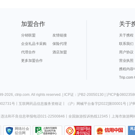
加盟合作
关于
分销联盟
友情链接
关于携程
企业礼品卡采购
保险代理
联系我们
代理合作
酒店加盟
用户协议
更多加盟合作
营业执照
携程内容
Trip.com
99-
2026
,
ctrip.com
. All rights reserved. |
ICP证：沪B2-20050130
|
沪ICP备0802358
02731号
丨
互联网药品信息服务资格证
丨
（沪）网械平台备字[2022]第00001号
|
沪网
违法和不良信息举报电话021-22500846
丨
全国旅游投诉热线12345
丨
上海市旅游网
网络社会
征信网