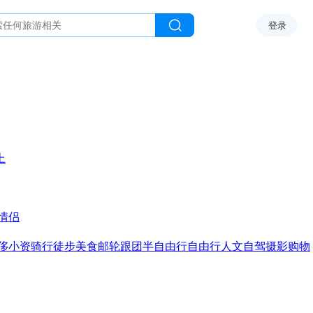
登录
上
情侣
侈
小资
骑行
徒步
美食
邮轮
跟团
半自由行
自由行
人文
自驾
摄影
购物