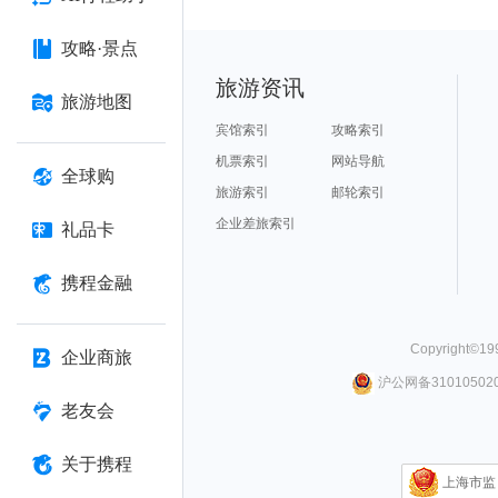
攻略·景点
旅游资讯
旅游地图
宾馆索引
攻略索引
机票索引
网站导航
全球购
旅游索引
邮轮索引
企业差旅索引
礼品卡
携程金融
Copyright©
19
企业商旅
沪公网备310105020
老友会
关于携程
上海市监