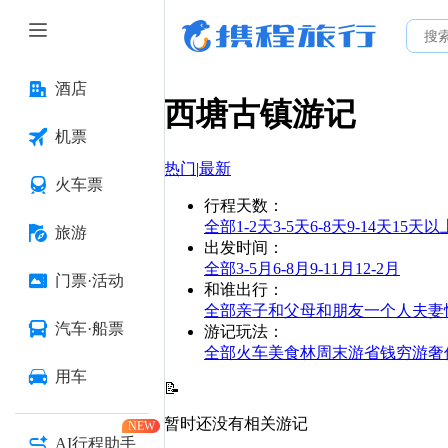
酒店
西塘古镇
游记
机票
热门
|
最新
火车票
行程天数
：
全部
1-2天
3-5天
6-8天
9-14天
15天以
旅游
出发时间
：
全部
3-5月
6-8月
9-11月
12-2月
门票·活动
和谁出行
：
全部
亲子
和父母
和朋友
一个人
夫妻
汽车·船票
游记玩法
：
全部
火车
美食林
周末游
省钱
穷游
奢
用车
📝
暂时还没有相关游记
NEW
AI行程助手