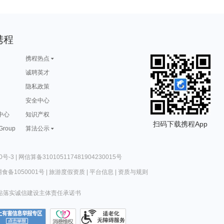
携程
携程热点
诚聘英才
隐私政策
安全中心
中心
知识产权
扫码下载携程App
 Group
算法公示
0号-3
|
网信算备310105117481904230015号
食备1050001号
|
旅游度假资质
|
平台信息
|
资质与规则
站落实诚信建设主体责任承诺书