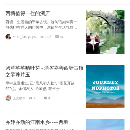
西塘值得一住的酒店
西塘，生活着的千年古镇。这句话如刺青一
般烙印在世人的印象中，浓郁的生活气息，
小桥流水
YoYo_4J8Q5Q9Z

1.4万

18
碧草芊芊晴吐芽 - 浙省嘉善西塘古镇
之零珠片玉
甲申立夏甫过, 正“熏风初入弦”, “榴花开欲
然”也。余偕友人, 欣欣然, 鞭丝于
玉文麟章

3.0千

0
亦静亦动的江南水乡-----西塘