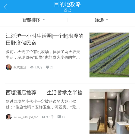
目的地攻略
游记
智能排序
筛选
江浙沪一小时生活圈|一个超浪漫的
田野度假民宿
叔前几天去了个有机农场，体验了两天农夫
生活，发现原来“田野”也能成为度假的主旋
律。江
叔式生活

1.0万

20
西塘酒店推荐——生活哲学之半糖
到过西塘的小伙伴一定被路边的大妈问候
过：“住旅馆吗？安静卫生，河景房。”无意
于厚今薄
YoYo_4J8Q5Q9Z

9.5千

17