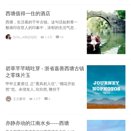
西塘值得一住的酒店
西塘，生活着的千年古镇。这句话如刺青一
般烙印在世人的印象中，浓郁的生活气息，
小桥流水
YoYo_4J8Q5Q9Z

1.4万

18
碧草芊芊晴吐芽 - 浙省嘉善西塘古镇
之零珠片玉
甲申立夏甫过, 正“熏风初入弦”, “榴花开欲
然”也。余偕友人, 欣欣然, 鞭丝于
玉文麟章

3.0千

0
亦静亦动的江南水乡-----西塘