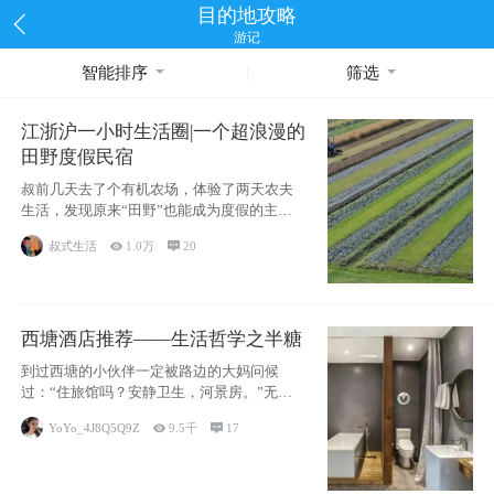
目的地攻略
游记
智能排序
筛选
江浙沪一小时生活圈|一个超浪漫的
田野度假民宿
叔前几天去了个有机农场，体验了两天农夫
生活，发现原来“田野”也能成为度假的主旋
律。江
叔式生活

1.0万

20
西塘酒店推荐——生活哲学之半糖
到过西塘的小伙伴一定被路边的大妈问候
过：“住旅馆吗？安静卫生，河景房。”无意
于厚今薄
YoYo_4J8Q5Q9Z

9.5千

17