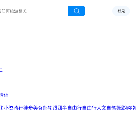
登录
上
情侣
侈
小资
骑行
徒步
美食
邮轮
跟团
半自由行
自由行
人文
自驾
摄影
购物