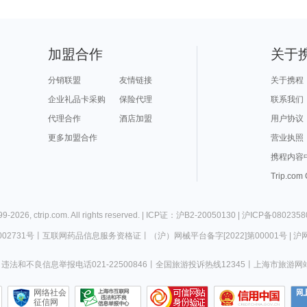
加盟合作
关于
分销联盟
友情链接
关于携程
企业礼品卡采购
保险代理
联系我们
代理合作
酒店加盟
用户协议
更多加盟合作
营业执照
携程内容
Trip.com
99-
2026
,
ctrip.com
. All rights reserved. |
ICP证：沪B2-20050130
|
沪ICP备0802358
02731号
丨
互联网药品信息服务资格证
丨
（沪）网械平台备字[2022]第00001号
|
沪网
违法和不良信息举报电话021-22500846
丨
全国旅游投诉热线12345
丨
上海市旅游网
网络社会
征信网