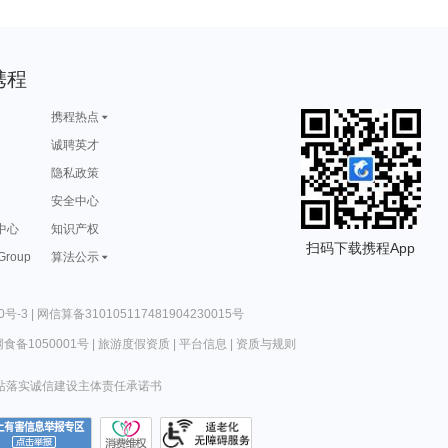
携程
携程热点
诚聘英才
隐私政策
安全中心
中心
知识产权
扫码下载携程App
 Group
算法公示
0号-3
|
网信算备310105117481904230015号
食备1050001号
|
旅游度假资质
|
平台信息
|
资质与规则
站落实诚信建设主体责任承诺书