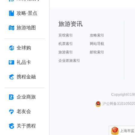
攻略·景点
旅游资讯
旅游地图
宾馆索引
攻略索引
机票索引
网站导航
全球购
旅游索引
邮轮索引
企业差旅索引
礼品卡
携程金融
Copyright©
19
企业商旅
沪公网备310105020
老友会
关于携程
上海市监