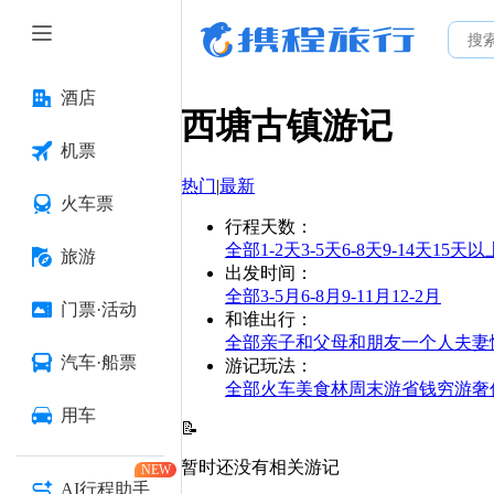
酒店
西塘古镇
游记
机票
热门
|
最新
火车票
行程天数
：
全部
1-2天
3-5天
6-8天
9-14天
15天以
旅游
出发时间
：
全部
3-5月
6-8月
9-11月
12-2月
门票·活动
和谁出行
：
全部
亲子
和父母
和朋友
一个人
夫妻
汽车·船票
游记玩法
：
全部
火车
美食林
周末游
省钱
穷游
奢
用车
📝
暂时还没有相关游记
NEW
AI行程助手