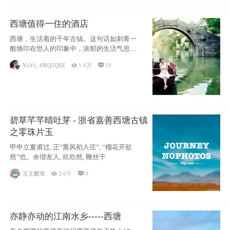
西塘值得一住的酒店
西塘，生活着的千年古镇。这句话如刺青一
般烙印在世人的印象中，浓郁的生活气息，
小桥流水
YoYo_4J8Q5Q9Z

1.4万

18
碧草芊芊晴吐芽 - 浙省嘉善西塘古镇
之零珠片玉
甲申立夏甫过, 正“熏风初入弦”, “榴花开欲
然”也。余偕友人, 欣欣然, 鞭丝于
玉文麟章

3.0千

0
亦静亦动的江南水乡-----西塘