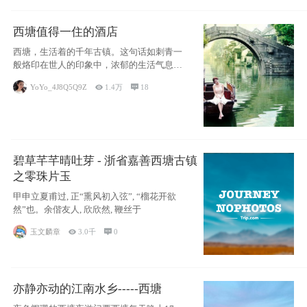
西塘值得一住的酒店
西塘，生活着的千年古镇。这句话如刺青一
般烙印在世人的印象中，浓郁的生活气息，
小桥流水
YoYo_4J8Q5Q9Z

1.4万

18
碧草芊芊晴吐芽 - 浙省嘉善西塘古镇
之零珠片玉
甲申立夏甫过, 正“熏风初入弦”, “榴花开欲
然”也。余偕友人, 欣欣然, 鞭丝于
玉文麟章

3.0千

0
亦静亦动的江南水乡-----西塘