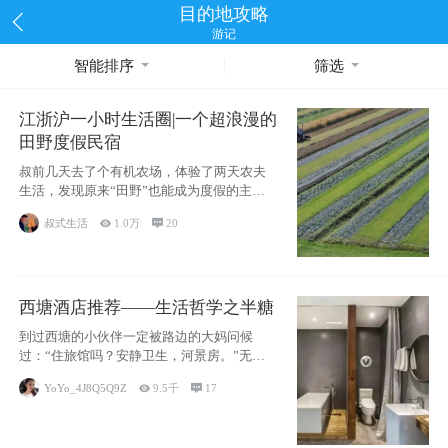
目的地攻略
游记
智能排序
筛选
江浙沪一小时生活圈|一个超浪漫的
田野度假民宿
叔前几天去了个有机农场，体验了两天农夫
生活，发现原来“田野”也能成为度假的主旋
律。江
叔式生活

1.0万

20
西塘酒店推荐——生活哲学之半糖
到过西塘的小伙伴一定被路边的大妈问候
过：“住旅馆吗？安静卫生，河景房。”无意
于厚今薄
YoYo_4J8Q5Q9Z

9.5千

17