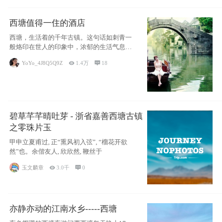
西塘值得一住的酒店
西塘，生活着的千年古镇。这句话如刺青一
般烙印在世人的印象中，浓郁的生活气息，
小桥流水
YoYo_4J8Q5Q9Z

1.4万

18
碧草芊芊晴吐芽 - 浙省嘉善西塘古镇
之零珠片玉
甲申立夏甫过, 正“熏风初入弦”, “榴花开欲
然”也。余偕友人, 欣欣然, 鞭丝于
玉文麟章

3.0千

0
亦静亦动的江南水乡-----西塘