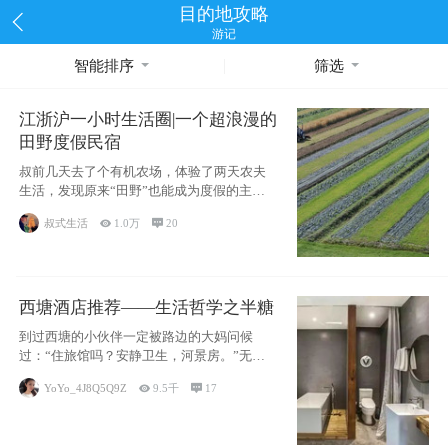
目的地攻略
游记
智能排序
筛选
江浙沪一小时生活圈|一个超浪漫的
田野度假民宿
叔前几天去了个有机农场，体验了两天农夫
生活，发现原来“田野”也能成为度假的主旋
律。江
叔式生活

1.0万

20
西塘酒店推荐——生活哲学之半糖
到过西塘的小伙伴一定被路边的大妈问候
过：“住旅馆吗？安静卫生，河景房。”无意
于厚今薄
YoYo_4J8Q5Q9Z

9.5千

17