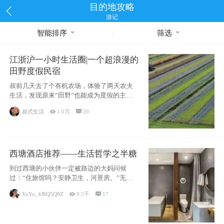
目的地攻略
游记
智能排序
筛选
江浙沪一小时生活圈|一个超浪漫的
田野度假民宿
叔前几天去了个有机农场，体验了两天农夫
生活，发现原来“田野”也能成为度假的主旋
律。江
叔式生活

1.0万

20
西塘酒店推荐——生活哲学之半糖
到过西塘的小伙伴一定被路边的大妈问候
过：“住旅馆吗？安静卫生，河景房。”无意
于厚今薄
YoYo_4J8Q5Q9Z

9.5千

17