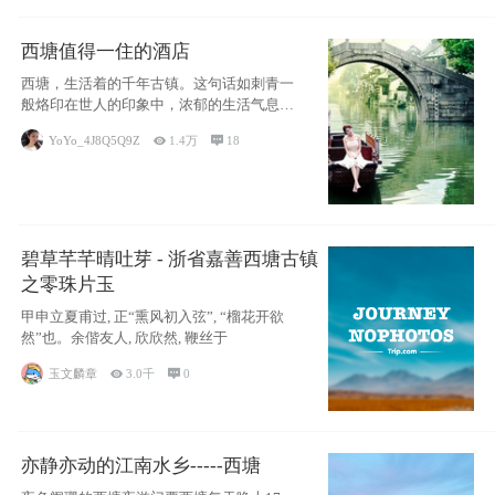
西塘值得一住的酒店
西塘，生活着的千年古镇。这句话如刺青一
般烙印在世人的印象中，浓郁的生活气息，
小桥流水
YoYo_4J8Q5Q9Z

1.4万

18
碧草芊芊晴吐芽 - 浙省嘉善西塘古镇
之零珠片玉
甲申立夏甫过, 正“熏风初入弦”, “榴花开欲
然”也。余偕友人, 欣欣然, 鞭丝于
玉文麟章

3.0千

0
亦静亦动的江南水乡-----西塘