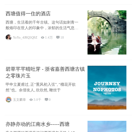
西塘值得一住的酒店
西塘，生活着的千年古镇。这句话如刺青一
般烙印在世人的印象中，浓郁的生活气息，
小桥流水
YoYo_4J8Q5Q9Z

1.4万

18
碧草芊芊晴吐芽 - 浙省嘉善西塘古镇
之零珠片玉
甲申立夏甫过, 正“熏风初入弦”, “榴花开欲
然”也。余偕友人, 欣欣然, 鞭丝于
玉文麟章

3.0千

0
亦静亦动的江南水乡-----西塘