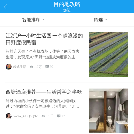
目的地攻略
游记
智能排序
筛选
江浙沪一小时生活圈|一个超浪漫的
田野度假民宿
叔前几天去了个有机农场，体验了两天农夫
生活，发现原来“田野”也能成为度假的主旋
律。江
叔式生活

1.0万

20
西塘酒店推荐——生活哲学之半糖
到过西塘的小伙伴一定被路边的大妈问候
过：“住旅馆吗？安静卫生，河景房。”无意
于厚今薄
YoYo_4J8Q5Q9Z

9.5千

17