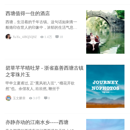
西塘值得一住的酒店
西塘，生活着的千年古镇。这句话如刺青一
般烙印在世人的印象中，浓郁的生活气息，
小桥流水
YoYo_4J8Q5Q9Z

1.4万

18
碧草芊芊晴吐芽 - 浙省嘉善西塘古镇
之零珠片玉
甲申立夏甫过, 正“熏风初入弦”, “榴花开欲
然”也。余偕友人, 欣欣然, 鞭丝于
玉文麟章

3.0千

0
亦静亦动的江南水乡-----西塘