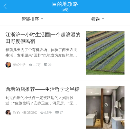
目的地攻略
游记
智能排序
筛选
江浙沪一小时生活圈|一个超浪漫的
田野度假民宿
叔前几天去了个有机农场，体验了两天农夫
生活，发现原来“田野”也能成为度假的主旋
律。江
叔式生活

1.0万

20
西塘酒店推荐——生活哲学之半糖
到过西塘的小伙伴一定被路边的大妈问候
过：“住旅馆吗？安静卫生，河景房。”无意
于厚今薄
YoYo_4J8Q5Q9Z

9.5千

17