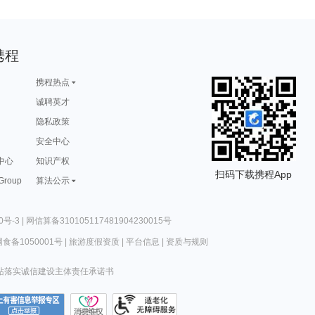
携程
携程热点
诚聘英才
隐私政策
安全中心
中心
知识产权
扫码下载携程App
 Group
算法公示
0号-3
|
网信算备310105117481904230015号
食备1050001号
|
旅游度假资质
|
平台信息
|
资质与规则
站落实诚信建设主体责任承诺书