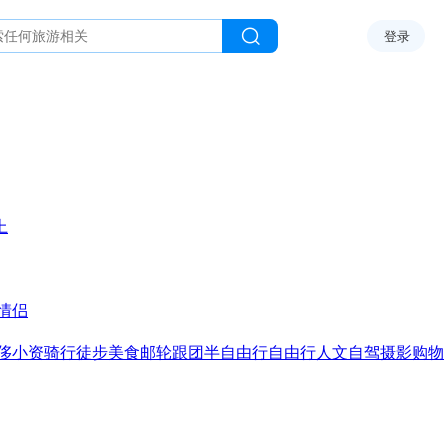
登录
上
情侣
侈
小资
骑行
徒步
美食
邮轮
跟团
半自由行
自由行
人文
自驾
摄影
购物