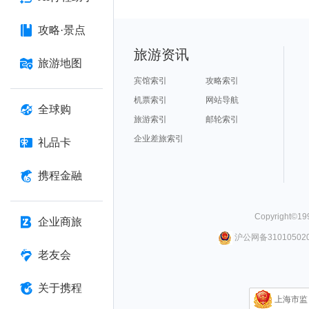
攻略·景点
旅游资讯
旅游地图
宾馆索引
攻略索引
机票索引
网站导航
全球购
旅游索引
邮轮索引
企业差旅索引
礼品卡
携程金融
Copyright©
19
企业商旅
沪公网备310105020
老友会
关于携程
上海市监