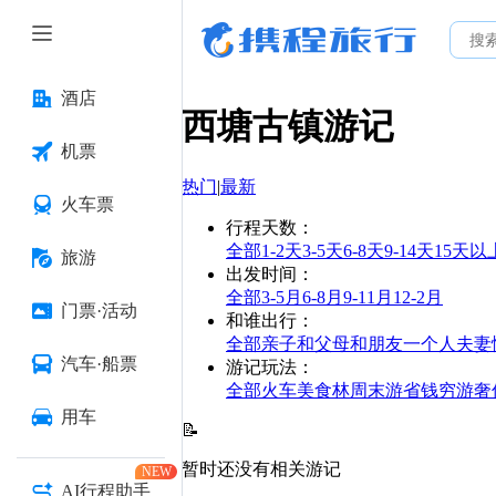
酒店
西塘古镇
游记
机票
热门
|
最新
火车票
行程天数
：
全部
1-2天
3-5天
6-8天
9-14天
15天以
旅游
出发时间
：
全部
3-5月
6-8月
9-11月
12-2月
门票·活动
和谁出行
：
全部
亲子
和父母
和朋友
一个人
夫妻
汽车·船票
游记玩法
：
全部
火车
美食林
周末游
省钱
穷游
奢
用车
📝
暂时还没有相关游记
NEW
AI行程助手