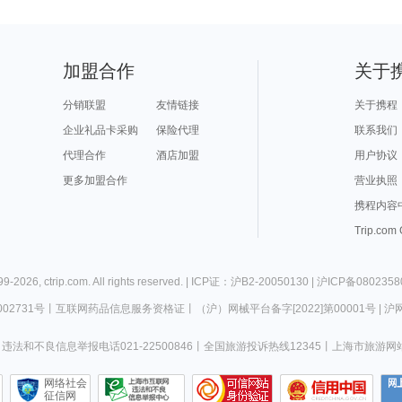
加盟合作
关于
分销联盟
友情链接
关于携程
企业礼品卡采购
保险代理
联系我们
代理合作
酒店加盟
用户协议
更多加盟合作
营业执照
携程内容
Trip.com
99-
2026
,
ctrip.com
. All rights reserved. |
ICP证：沪B2-20050130
|
沪ICP备0802358
02731号
丨
互联网药品信息服务资格证
丨
（沪）网械平台备字[2022]第00001号
|
沪网
违法和不良信息举报电话021-22500846
丨
全国旅游投诉热线12345
丨
上海市旅游网
网络社会
征信网