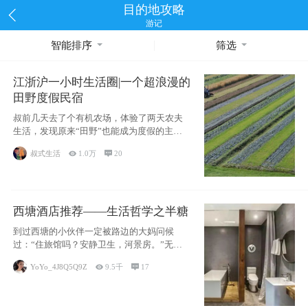
目的地攻略
游记
智能排序
筛选
江浙沪一小时生活圈|一个超浪漫的
田野度假民宿
叔前几天去了个有机农场，体验了两天农夫
生活，发现原来“田野”也能成为度假的主旋
律。江
叔式生活

1.0万

20
西塘酒店推荐——生活哲学之半糖
到过西塘的小伙伴一定被路边的大妈问候
过：“住旅馆吗？安静卫生，河景房。”无意
于厚今薄
YoYo_4J8Q5Q9Z

9.5千

17