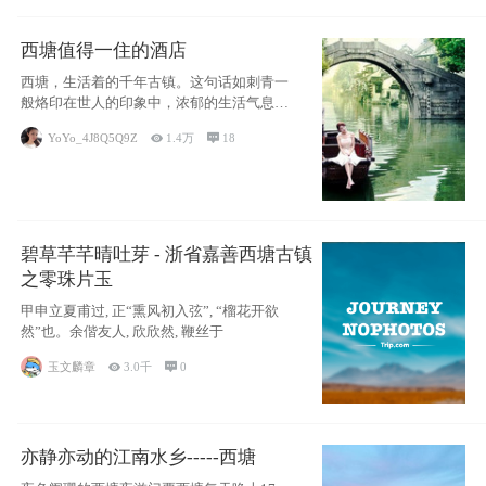
西塘值得一住的酒店
西塘，生活着的千年古镇。这句话如刺青一
般烙印在世人的印象中，浓郁的生活气息，
小桥流水
YoYo_4J8Q5Q9Z

1.4万

18
碧草芊芊晴吐芽 - 浙省嘉善西塘古镇
之零珠片玉
甲申立夏甫过, 正“熏风初入弦”, “榴花开欲
然”也。余偕友人, 欣欣然, 鞭丝于
玉文麟章

3.0千

0
亦静亦动的江南水乡-----西塘