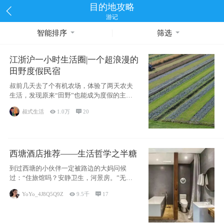
目的地攻略
游记
智能排序
筛选
江浙沪一小时生活圈|一个超浪漫的
田野度假民宿
叔前几天去了个有机农场，体验了两天农夫
生活，发现原来“田野”也能成为度假的主旋
律。江
叔式生活

1.0万

20
西塘酒店推荐——生活哲学之半糖
到过西塘的小伙伴一定被路边的大妈问候
过：“住旅馆吗？安静卫生，河景房。”无意
于厚今薄
YoYo_4J8Q5Q9Z

9.5千

17