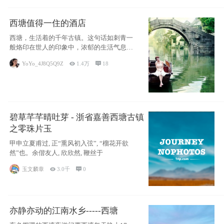
西塘值得一住的酒店
西塘，生活着的千年古镇。这句话如刺青一
般烙印在世人的印象中，浓郁的生活气息，
小桥流水
YoYo_4J8Q5Q9Z

1.4万

18
碧草芊芊晴吐芽 - 浙省嘉善西塘古镇
之零珠片玉
甲申立夏甫过, 正“熏风初入弦”, “榴花开欲
然”也。余偕友人, 欣欣然, 鞭丝于
玉文麟章

3.0千

0
亦静亦动的江南水乡-----西塘