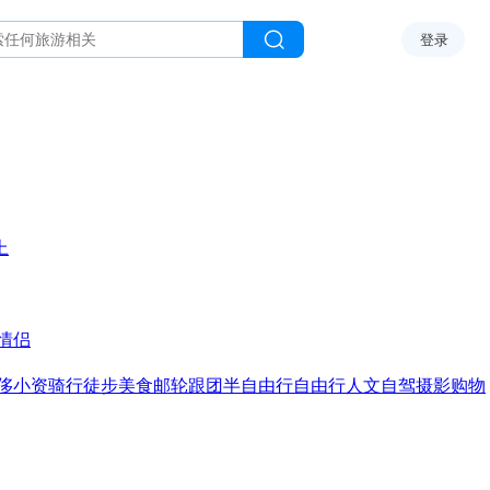
登录
上
情侣
侈
小资
骑行
徒步
美食
邮轮
跟团
半自由行
自由行
人文
自驾
摄影
购物