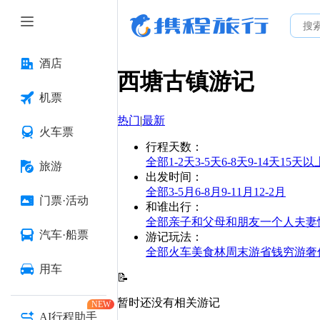
酒店
西塘古镇
游记
机票
热门
|
最新
火车票
行程天数
：
全部
1-2天
3-5天
6-8天
9-14天
15天以
旅游
出发时间
：
全部
3-5月
6-8月
9-11月
12-2月
门票·活动
和谁出行
：
全部
亲子
和父母
和朋友
一个人
夫妻
汽车·船票
游记玩法
：
全部
火车
美食林
周末游
省钱
穷游
奢
用车
📝
暂时还没有相关游记
NEW
AI行程助手