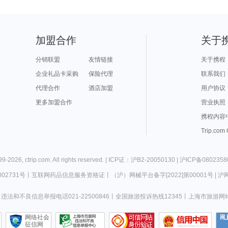
加盟合作
关于
分销联盟
友情链接
关于携程
企业礼品卡采购
保险代理
联系我们
代理合作
酒店加盟
用户协议
更多加盟合作
营业执照
携程内容
Trip.com
99-
2026
,
ctrip.com
. All rights reserved. |
ICP证：沪B2-20050130
|
沪ICP备0802358
02731号
丨
互联网药品信息服务资格证
丨
（沪）网械平台备字[2022]第00001号
|
沪网
违法和不良信息举报电话021-22500846
丨
全国旅游投诉热线12345
丨
上海市旅游网
网络社会
征信网