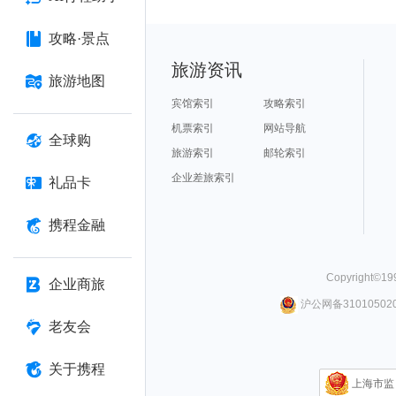
攻略·景点
旅游资讯
旅游地图
宾馆索引
攻略索引
机票索引
网站导航
全球购
旅游索引
邮轮索引
企业差旅索引
礼品卡
携程金融
Copyright©
19
企业商旅
沪公网备310105020
老友会
关于携程
上海市监