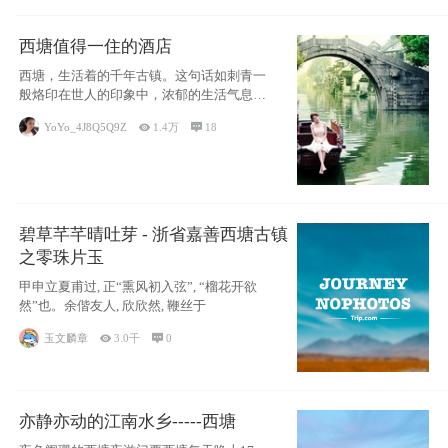
西塘值得一住的酒店
西塘，生活着的千年古镇。这句话如刺青一
般烙印在世人的印象中，浓郁的生活气息，
小桥流水
YoYo_4J8Q5Q9Z

1.4万

18
碧草芊芊晴吐芽 - 浙省嘉善西塘古镇
之零珠片玉
甲申立夏甫过, 正“熏风初入弦”, “榴花开欲
然”也。余偕友人, 欣欣然, 鞭丝于
玉文麟章

3.0千

0
亦静亦动的江南水乡-----西塘