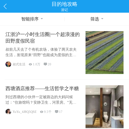
目的地攻略
游记
智能排序
筛选
江浙沪一小时生活圈|一个超浪漫的
田野度假民宿
叔前几天去了个有机农场，体验了两天农夫
生活，发现原来“田野”也能成为度假的主旋
律。江
叔式生活

1.0万

20
西塘酒店推荐——生活哲学之半糖
到过西塘的小伙伴一定被路边的大妈问候
过：“住旅馆吗？安静卫生，河景房。”无意
于厚今薄
YoYo_4J8Q5Q9Z

9.5千

17