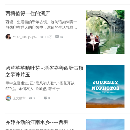
西塘值得一住的酒店
西塘，生活着的千年古镇。这句话如刺青一
般烙印在世人的印象中，浓郁的生活气息，
小桥流水
YoYo_4J8Q5Q9Z

1.4万

18
碧草芊芊晴吐芽 - 浙省嘉善西塘古镇
之零珠片玉
甲申立夏甫过, 正“熏风初入弦”, “榴花开欲
然”也。余偕友人, 欣欣然, 鞭丝于
玉文麟章

3.0千

0
亦静亦动的江南水乡-----西塘