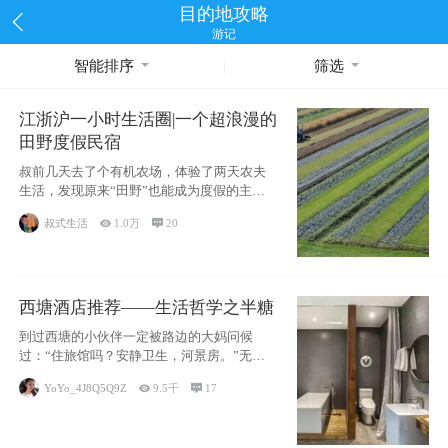
目的地攻略
游记
智能排序
筛选
江浙沪一小时生活圈|一个超浪漫的
田野度假民宿
叔前几天去了个有机农场，体验了两天农夫
生活，发现原来“田野”也能成为度假的主旋
律。江
叔式生活

1.0万

20
西塘酒店推荐——生活哲学之半糖
到过西塘的小伙伴一定被路边的大妈问候
过：“住旅馆吗？安静卫生，河景房。”无意
于厚今薄
YoYo_4J8Q5Q9Z

9.5千

17