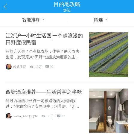
目的地攻略
游记
智能排序
筛选
江浙沪一小时生活圈|一个超浪漫的
田野度假民宿
叔前几天去了个有机农场，体验了两天农夫
生活，发现原来“田野”也能成为度假的主旋
律。江
叔式生活

1.0万

20
西塘酒店推荐——生活哲学之半糖
到过西塘的小伙伴一定被路边的大妈问候
过：“住旅馆吗？安静卫生，河景房。”无意
于厚今薄
YoYo_4J8Q5Q9Z

9.5千

17