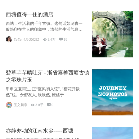
西塘值得一住的酒店
西塘，生活着的千年古镇。这句话如刺青一
般烙印在世人的印象中，浓郁的生活气息，
小桥流水
YoYo_4J8Q5Q9Z

1.4万

18
碧草芊芊晴吐芽 - 浙省嘉善西塘古镇
之零珠片玉
甲申立夏甫过, 正“熏风初入弦”, “榴花开欲
然”也。余偕友人, 欣欣然, 鞭丝于
玉文麟章

3.0千

0
亦静亦动的江南水乡-----西塘