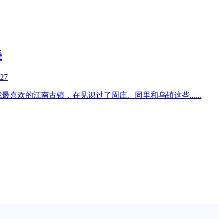
美
-27
我最喜欢的江南古镇，在见识过了周庄、同里和乌镇这些
......