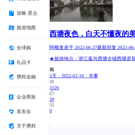
攻略·景点
旅游地图
西塘夜色，白天不懂夜的
阿榧
发表于
2022-06-27
最新回复
2022-06
全球购
★旅游地点：浙江嘉兴西塘古镇西塘是
礼品卡
2
天
，2022-02-10
，夫妻
携程金融
3320
企业商旅
20
0
老友会
关于携程