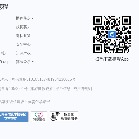
携程
携程热点
诚聘英才
隐私政策
安全中心
中心
知识产权
扫码下载携程App
 Group
算法公示
0号-3
|
网信算备310105117481904230015号
食备1050001号
|
旅游度假资质
|
平台信息
|
资质与规则
站落实诚信建设主体责任承诺书