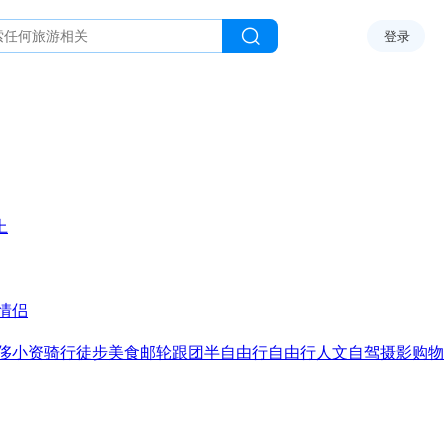
登录
上
情侣
侈
小资
骑行
徒步
美食
邮轮
跟团
半自由行
自由行
人文
自驾
摄影
购物