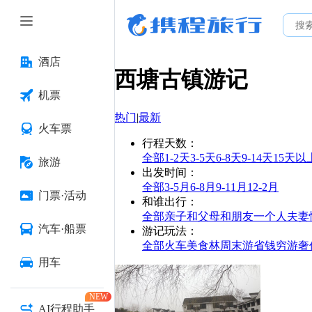
酒店
西塘古镇
游记
机票
热门
|
最新
火车票
行程天数
：
全部
1-2天
3-5天
6-8天
9-14天
15天以
旅游
出发时间
：
全部
3-5月
6-8月
9-11月
12-2月
门票·活动
和谁出行
：
全部
亲子
和父母
和朋友
一个人
夫妻
汽车·船票
游记玩法
：
全部
火车
美食林
周末游
省钱
穷游
奢
用车
NEW
AI行程助手