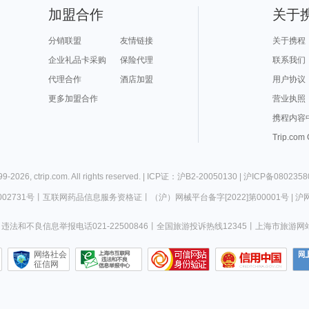
加盟合作
关于
分销联盟
友情链接
关于携程
企业礼品卡采购
保险代理
联系我们
代理合作
酒店加盟
用户协议
更多加盟合作
营业执照
携程内容
Trip.com
99-
2026
,
ctrip.com
. All rights reserved. |
ICP证：沪B2-20050130
|
沪ICP备0802358
02731号
丨
互联网药品信息服务资格证
丨
（沪）网械平台备字[2022]第00001号
|
沪网
违法和不良信息举报电话021-22500846
丨
全国旅游投诉热线12345
丨
上海市旅游网
网络社会
征信网