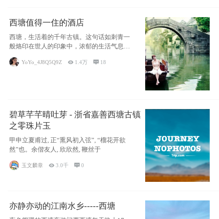
西塘值得一住的酒店
西塘，生活着的千年古镇。这句话如刺青一
般烙印在世人的印象中，浓郁的生活气息，
小桥流水
YoYo_4J8Q5Q9Z

1.4万

18
碧草芊芊晴吐芽 - 浙省嘉善西塘古镇
之零珠片玉
甲申立夏甫过, 正“熏风初入弦”, “榴花开欲
然”也。余偕友人, 欣欣然, 鞭丝于
玉文麟章

3.0千

0
亦静亦动的江南水乡-----西塘