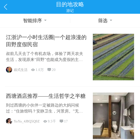
目的地攻略
游记
智能排序
筛选
江浙沪一小时生活圈|一个超浪漫的
田野度假民宿
叔前几天去了个有机农场，体验了两天农夫
生活，发现原来“田野”也能成为度假的主旋
律。江
叔式生活

1.0万

20
西塘酒店推荐——生活哲学之半糖
到过西塘的小伙伴一定被路边的大妈问候
过：“住旅馆吗？安静卫生，河景房。”无意
于厚今薄
YoYo_4J8Q5Q9Z

9.5千

17