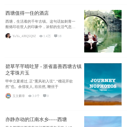
西塘值得一住的酒店
西塘，生活着的千年古镇。这句话如刺青一
般烙印在世人的印象中，浓郁的生活气息，
小桥流水
YoYo_4J8Q5Q9Z

1.4万

18
碧草芊芊晴吐芽 - 浙省嘉善西塘古镇
之零珠片玉
甲申立夏甫过, 正“熏风初入弦”, “榴花开欲
然”也。余偕友人, 欣欣然, 鞭丝于
玉文麟章

3.0千

0
亦静亦动的江南水乡-----西塘