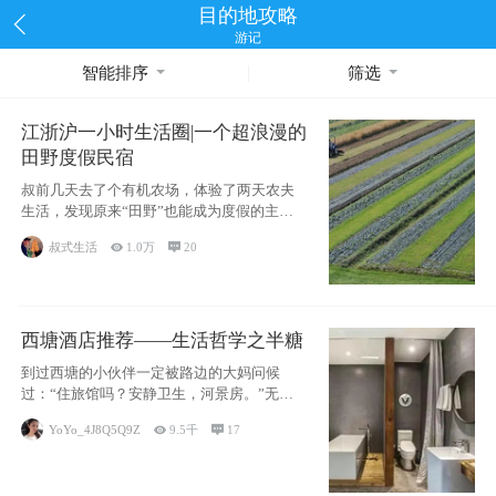
目的地攻略
游记
智能排序
筛选
江浙沪一小时生活圈|一个超浪漫的
田野度假民宿
叔前几天去了个有机农场，体验了两天农夫
生活，发现原来“田野”也能成为度假的主旋
律。江
叔式生活

1.0万

20
西塘酒店推荐——生活哲学之半糖
到过西塘的小伙伴一定被路边的大妈问候
过：“住旅馆吗？安静卫生，河景房。”无意
于厚今薄
YoYo_4J8Q5Q9Z

9.5千

17