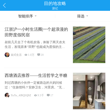
目的地攻略
游记
智能排序
筛选
江浙沪一小时生活圈|一个超浪漫的
田野度假民宿
叔前几天去了个有机农场，体验了两天农夫
生活，发现原来“田野”也能成为度假的主旋
律。江
叔式生活

1.0万

20
西塘酒店推荐——生活哲学之半糖
到过西塘的小伙伴一定被路边的大妈问候
过：“住旅馆吗？安静卫生，河景房。”无意
于厚今薄
YoYo_4J8Q5Q9Z

9.5千

17