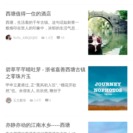
西塘值得一住的酒店
西塘，生活着的千年古镇。这句话如刺青一
般烙印在世人的印象中，浓郁的生活气息，
小桥流水
YoYo_4J8Q5Q9Z

1.4万

18
碧草芊芊晴吐芽 - 浙省嘉善西塘古镇
之零珠片玉
甲申立夏甫过, 正“熏风初入弦”, “榴花开欲
然”也。余偕友人, 欣欣然, 鞭丝于
玉文麟章

3.0千

0
亦静亦动的江南水乡-----西塘