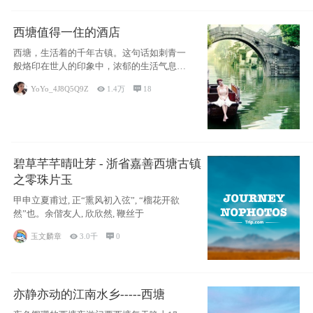
西塘值得一住的酒店
西塘，生活着的千年古镇。这句话如刺青一
般烙印在世人的印象中，浓郁的生活气息，
小桥流水
YoYo_4J8Q5Q9Z

1.4万

18
碧草芊芊晴吐芽 - 浙省嘉善西塘古镇
之零珠片玉
甲申立夏甫过, 正“熏风初入弦”, “榴花开欲
然”也。余偕友人, 欣欣然, 鞭丝于
玉文麟章

3.0千

0
亦静亦动的江南水乡-----西塘