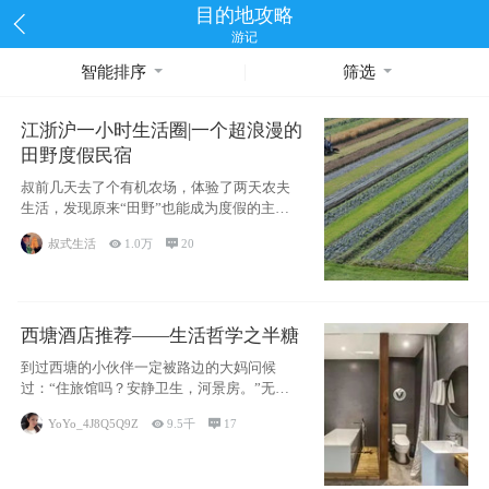
目的地攻略
游记
智能排序
筛选
江浙沪一小时生活圈|一个超浪漫的
田野度假民宿
叔前几天去了个有机农场，体验了两天农夫
生活，发现原来“田野”也能成为度假的主旋
律。江
叔式生活

1.0万

20
西塘酒店推荐——生活哲学之半糖
到过西塘的小伙伴一定被路边的大妈问候
过：“住旅馆吗？安静卫生，河景房。”无意
于厚今薄
YoYo_4J8Q5Q9Z

9.5千

17